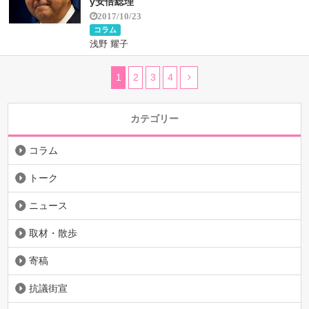
y安倍総理
2017/10/23
コラム
浅野 耀子
1
2
3
4
カテゴリー
コラム
トーク
ニュース
取材・散歩
寄稿
抗議街宣