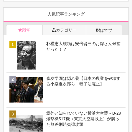
人気記事ランキング
殿堂
カテゴリー
はてブ
朴槿恵大統領は安倍晋三のお嫁さん候補
だった！？
森友学園は隠れ蓑【日本の農業を破壊す
る小泉進次郎ら・種子法廃止】
意外と知られていない横浜大空襲～B-29
爆撃機517機（東京大空襲以上）が襲っ
た無差別焼夷弾攻撃