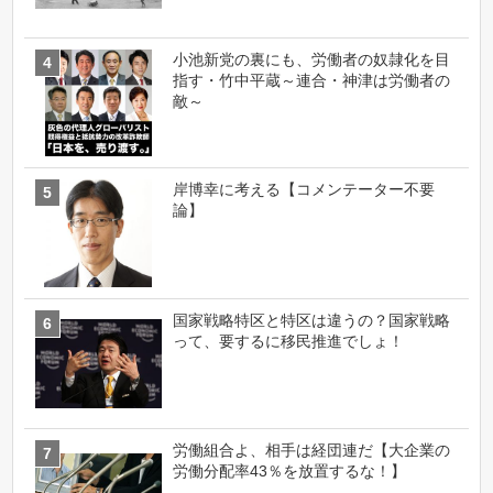
小池新党の裏にも、労働者の奴隷化を目
指す・竹中平蔵～連合・神津は労働者の
敵～
岸博幸に考える【コメンテーター不要
論】
国家戦略特区と特区は違うの？国家戦略
って、要するに移民推進でしょ！
労働組合よ、相手は経団連だ【大企業の
労働分配率43％を放置するな！】