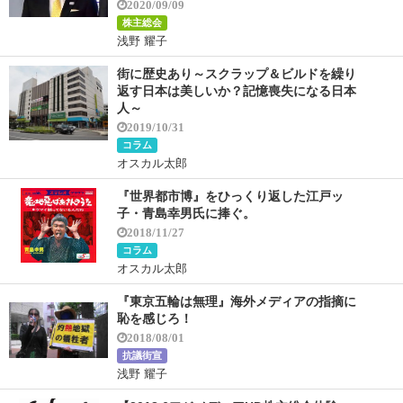
2020/09/09
株主総会
浅野 耀子
街に歴史あり～スクラップ＆ビルドを繰り
返す日本は美しいか？記憶喪失になる日本
人～
2019/10/31
コラム
オスカル太郎
『世界都市博』をひっくり返した江戸ッ
子・青島幸男氏に捧ぐ。
2018/11/27
コラム
オスカル太郎
『東京五輪は無理』海外メディアの指摘に
恥を感じろ！
2018/08/01
抗議街宣
浅野 耀子