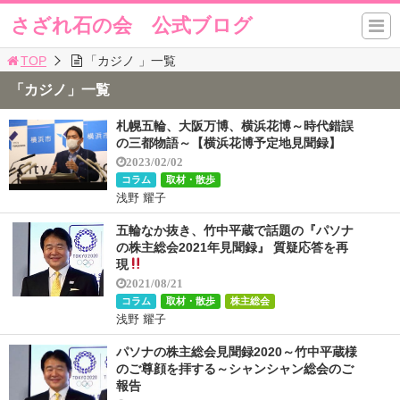
さざれ石の会 公式ブログ
TOP
「カジノ 」一覧
「カジノ」一覧
札幌五輪、大阪万博、横浜花博～時代錯誤
の三都物語～【横浜花博予定地見聞録】
2023/02/02
コラム
取材・散歩
浅野 耀子
五輪なか抜き、竹中平蔵で話題の『パソナ
の株主総会2021年見聞録』 質疑応答を再
現
2021/08/21
コラム
取材・散歩
株主総会
浅野 耀子
パソナの株主総会見聞録2020～竹中平蔵様
のご尊顔を拝する～シャンシャン総会のご
報告