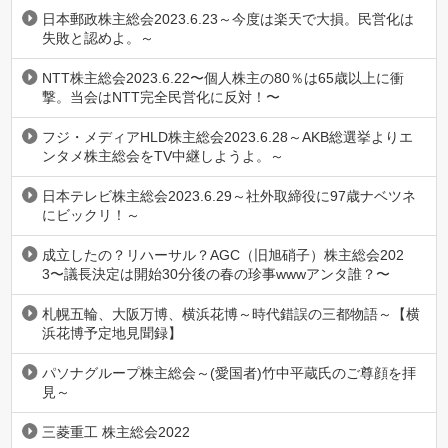
日本郵政株主総会2023.6.23～今度は楽天で大損。民営化は
失敗と認めよ。～
NTT株主総会2023.6.22〜個人株主の80％は65歳以上に衝
撃。当会はNTT完全民営化に反対！〜
フジ・メディアHLD株主総会2023.6.28～AKB総選挙よりエ
ンタメ株主総会をTV中継しようよ。～
日本テレビ株主総会2023.6.29～社外取締役に97歳ナベツネ
にビックリ！～
成立したの？リハーサル？AGC（旧旭硝子）株主総会202
3〜議長決定は開始30分後の春の珍事wwwアンタ誰？〜
札幌五輪、大阪万博、横浜花博～時代錯誤の三都物語～【横
浜花博予定地見聞録】
パソナグループ株主総会～(愛国者)竹中平蔵氏のご尊顔を拝
見～
三菱重工 株主総会2022