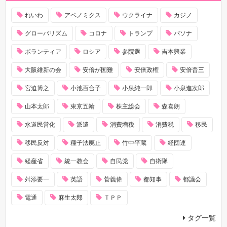
れいわ
アベノミクス
ウクライナ
カジノ
グローバリズム
コロナ
トランプ
パソナ
ボランティア
ロシア
参院選
吉本興業
大阪維新の会
安倍が国難
安倍政権
安倍晋三
宮迫博之
小池百合子
小泉純一郎
小泉進次郎
山本太郎
東京五輪
株主総会
森喜朗
水道民営化
派遣
消費増税
消費税
移民
移民反対
種子法廃止
竹中平蔵
経団連
経産省
統一教会
自民党
自衛隊
舛添要一
英語
菅義偉
都知事
都議会
電通
麻生太郎
ＴＰＰ
タグ一覧