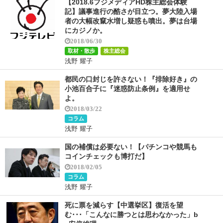
【2018.6フジメディアHD株主総会体験
記】議事進行の酷さが目立つ。夢大陸入場
者の大幅改竄水増し疑惑も噴出。夢は台場
にカジノか。
2018/06/30
取材・散歩
株主総会
浅野 耀子
都民の口封じを許さない！『排除好き』の
小池百合子に『迷惑防止条例』を適用せ
よ。
2018/03/22
コラム
浅野 耀子
国の補償は必要ない！【パチンコや競馬も
コインチェックも博打だ】
2018/02/05
コラム
浅野 耀子
死に票を減らす【中選挙区】復活を望
む･･･「こんなに勝つとは思わなかった」b