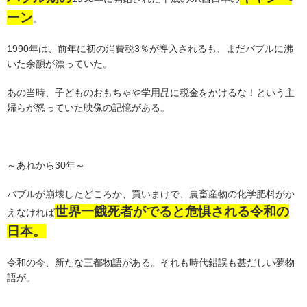
ーン
。
1990年は、前年に初の消費税3％が導入されるも、まだバブルに沸
いた余韻が漂っていた。
あの当時、子どものおもちゃや学用品に税金をかけるな！という主
婦らが怒っていた映像の記憶がある。
～あれから30年～
バブルが崩壊したどころか、買いまけで、農畜産物の化学肥料がか
世界一餓死者がでると危惧される令和の
えなければ
日本。
令和の今、新たな三都物語がある。それも時代錯誤も甚だしい夢物
語が。