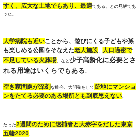
すく、広大な土地でもあり、最適
である。との見解であ
った。
大学病院も近い
ことから、遊びにくる子どもや孫
も楽しめる公園をそなえた
老人施設
人口過密で
、
少子高齢化に必要とさ
不足している火葬場
、など
れる用途はいくらでもある
。
空き家問題が深刻
跡地にマンショ
な昨今、大開発をして
ンをたてる必要のある場所とも到底思えない
。
2週間のために逮捕者と大赤字をだした東京
たった
五輪2020
。