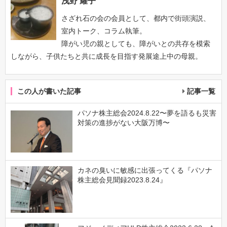
浅野 耀子
さざれ石の会の会員として、都内で街頭演説、
室内トーク、コラム執筆。
障がい児の親としても、障がいとの共存を模索
しながら、子供たちと共に成長を目指す発展途上中の母親。
この人が書いた記事
記事一覧
パソナ株主総会2024.8.22〜夢を語るも災害
対策の進捗がない大阪万博〜
カネの臭いに敏感に出張ってくる『パソナ
株主総会見聞録2023.8.24』