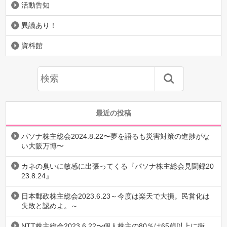
活動告知
異議あり！
資料館
最近の投稿
パソナ株主総会2024.8.22〜夢を語るも災害対策の進捗がな
い大阪万博〜
カネの臭いに敏感に出張ってくる『パソナ株主総会見聞録20
23.8.24』
日本郵政株主総会2023.6.23～今度は楽天で大損。民営化は
失敗と認めよ。～
NTT株主総会2023.6.22〜個人株主の80％は65歳以上に衝