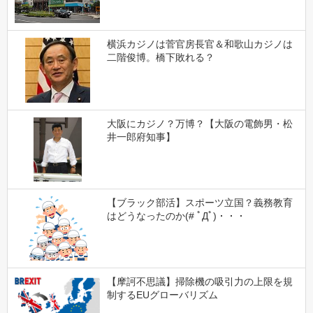
横浜カジノは菅官房長官＆和歌山カジノは
二階俊博。橋下敗れる？
大阪にカジノ？万博？【大阪の電飾男・松
井一郎府知事】
【ブラック部活】スポーツ立国？義務教育
はどうなったのか(# ﾟДﾟ)・・・
【摩訶不思議】掃除機の吸引力の上限を規
制するEUグローバリズム