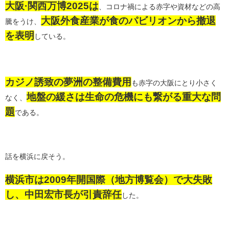
大阪·関西万博2025は
、コロナ禍による赤字や資材などの高
大阪外食産業が食のパビリオンから撤退
騰をうけ、
を表明
している。
カジノ誘致の夢洲の整備費用
も赤字の大阪にとり小さく
地盤の緩さは生命の危機にも繋がる重大な問
なく、
題
である。
話を横浜に戻そう。
横浜市は2009年開国際（地方博覧会）で大失敗
し、中田宏市長が引責辞任
した。