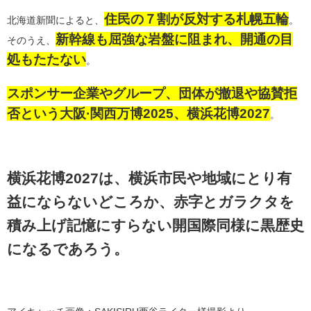
住民の７割が反対する札幌五輪
北海道新聞によると、
。
新幹線も屈強な岩盤に阻まれ、開通の目
そのうえ、
処もたたない
。
スポンサー企業やグループ、団体が撤退や協賛拒
否という大阪·関西万博2025、横浜花博2027
。
横浜花博2027は、横浜市民や地域にとり有
益にならないどころか、赤字とガラクタを
積み上げ記憶にすらない開国際同様に黒歴史
になるであろう。