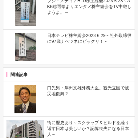
フジ・メディアHLD株主総会2023.6.28～A
KB総選挙よりエンタメ株主総会をTV中継し
ようよ。～
日本テレビ株主総会2023.6.29～社外取締役
に97歳ナベツネにビックリ！～
関連記事
口先男・岸田文雄外務大臣。観光立国で被
災地復興？
街に歴史あり～スクラップ＆ビルドを繰り
返す日本は美しいか？記憶喪失になる日本
人～