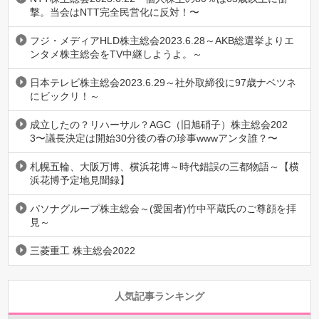
撃。当会はNTT完全民営化に反対！〜
フジ・メディアHLD株主総会2023.6.28～AKB総選挙よりエ
ンタメ株主総会をTV中継しようよ。～
日本テレビ株主総会2023.6.29～社外取締役に97歳ナベツネ
にビックリ！～
成立したの？リハーサル？AGC（旧旭硝子）株主総会202
3〜議長決定は開始30分後の春の珍事wwwアンタ誰？〜
札幌五輪、大阪万博、横浜花博～時代錯誤の三都物語～【横
浜花博予定地見聞録】
パソナグループ株主総会～(愛国者)竹中平蔵氏のご尊顔を拝
見～
三菱重工 株主総会2022
人気記事ランキング