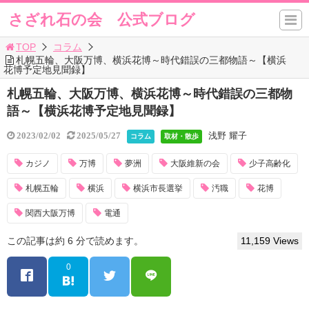
さざれ石の会 公式ブログ
TOP
コラム
札幌五輪、大阪万博、横浜花博～時代錯誤の三都物語～【横浜
花博予定地見聞録】
札幌五輪、大阪万博、横浜花博～時代錯誤の三都物
語～【横浜花博予定地見聞録】
浅野 耀子
2023/02/02
2025/05/27
コラム
取材・散歩
カジノ
万博
夢洲
大阪維新の会
少子高齢化
札幌五輪
横浜
横浜市長選挙
汚職
花博
関西大阪万博
電通
この記事は約 6 分で読めます。
11,159 Views
0