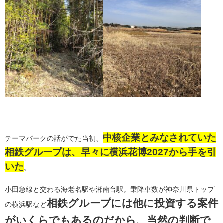
中核企業とみなされていた
テーマパークの話がでた当初、
相鉄グループは、早々に横浜花博2027から手を引
いた
。
小田急線と交わる海老名駅や湘南台駅。乗降車数が神奈川県トップ
相鉄グループには他に投資する案件
の横浜駅など
がいくらでもあるのだから、当然の判断で