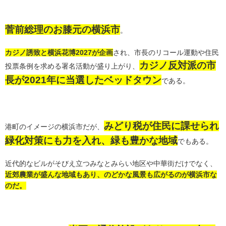
菅前総理のお膝元の横浜市
。
カジノ誘致と横浜花博2027が企画
され、市長のリコール運動や住民
カジノ反対派の市
投票条例を求める署名活動が盛り上がり、
長が2021年に当選したベッドタウン
である。
みどり税が住民に課せられ
港町のイメージの横浜市だが、
緑化対策にも力を入れ、緑も豊かな地域
でもある。
近代的なビルがそびえ立つみなとみらい地区や中華街だけでなく、
近郊農業が盛んな地域もあり、のどかな風景も広がるのが横浜市な
のだ。