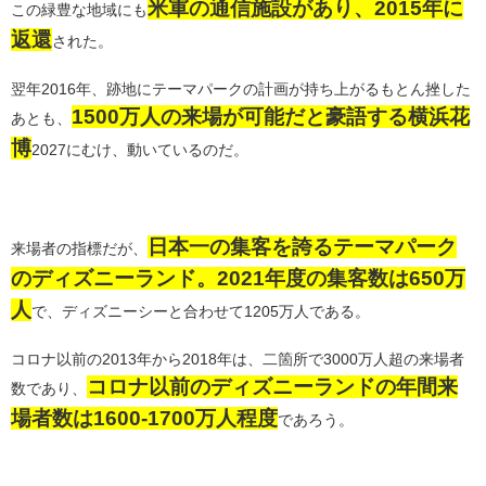
米軍の通信施設があり、2015年に
この緑豊な地域にも
返還
された。
翌年2016年、跡地にテーマパークの計画が持ち上がるもとん挫した
1500万人の来場が可能だと豪語する横浜花
あとも、
博
2027にむけ、動いているのだ。
日本一の集客を誇るテーマパーク
来場者の指標だが、
のディズニーランド。2021年度の集客数は650万
人
で、ディズニーシーと合わせて1205万人である。
コロナ以前の2013年から2018年は、二箇所で3000万人超の来場者
コロナ以前のディズニーランドの年間来
数であり、
場者数は1600-1700万人程度
であろう。