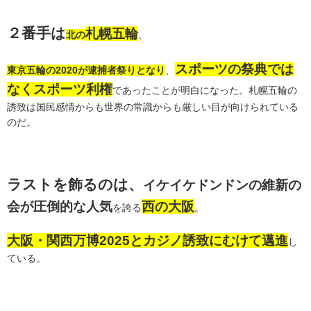
２番手は
札幌五輪
北の
。
スポーツの祭典では
東京五輪の2020が逮捕者祭りとなり
、
なくスポーツ利権
であったことが明白になった。札幌五輪の
誘致は国民感情からも世界の常識からも厳しい目が向けられている
のだ。
ラストを飾るのは、
イケイケドンドンの維新の
会が圧倒的な人気
西の大阪
を誇る
。
大阪・関西万博2025とカジノ誘致にむけて邁進
し
ている。