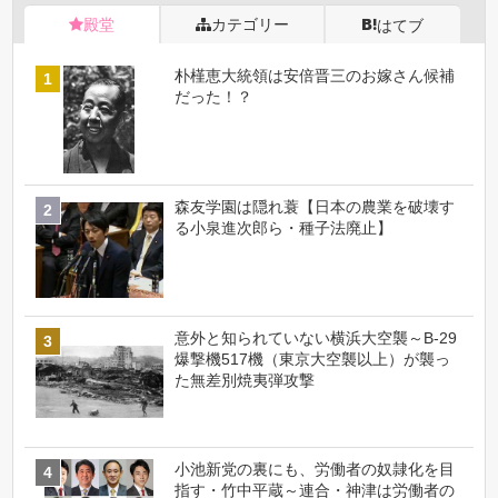
殿堂
カテゴリー
はてブ
朴槿恵大統領は安倍晋三のお嫁さん候補
だった！？
森友学園は隠れ蓑【日本の農業を破壊す
る小泉進次郎ら・種子法廃止】
意外と知られていない横浜大空襲～B-29
爆撃機517機（東京大空襲以上）が襲っ
た無差別焼夷弾攻撃
小池新党の裏にも、労働者の奴隷化を目
指す・竹中平蔵～連合・神津は労働者の