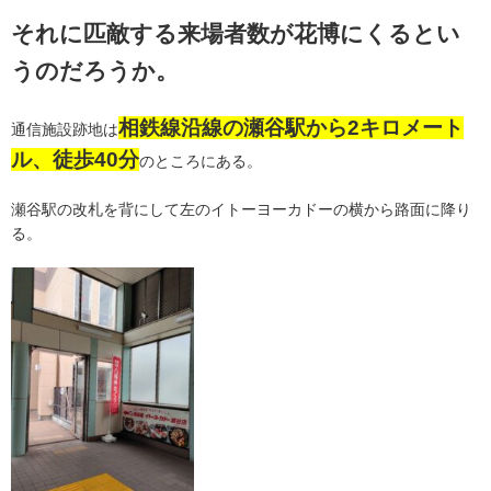
それに匹敵する来場者数が花博にくるとい
うのだろうか。
相鉄線沿線の瀬谷駅から2キロメート
通信施設跡地は
ル、徒歩40分
のところにある。
瀬谷駅の改札を背にして左のイトーヨーカドーの横から路面に降り
る。