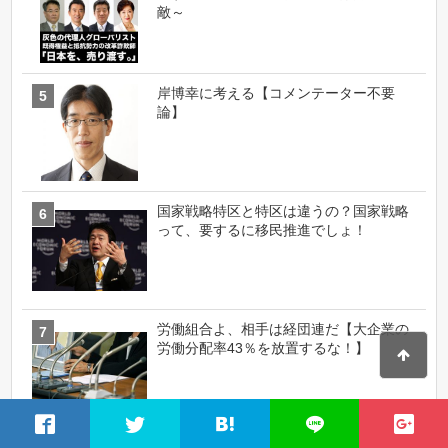
敵～
岸博幸に考える【コメンテーター不要
論】
国家戦略特区と特区は違うの？国家戦略
って、要するに移民推進でしょ！
労働組合よ、相手は経団連だ【大企業の
労働分配率43％を放置するな！】
今度は水道民営化法案？【外資規制も国