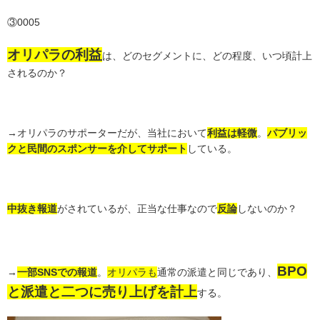
③0005
オリパラの利益
は、どのセグメントに、どの程度、いつ頃計上
されるのか？
→オリパラのサポーターだが、当社において
利益は軽微
。
パブリッ
クと民間のスポンサーを介してサポート
している。
中抜き報道
がされているが、正当な仕事なので
反論
しないのか？
BPO
→
一部SNSでの報道
。
オリパラも
通常の派遣と同じであり、
と派遣と二つに売り上げを計上
する。