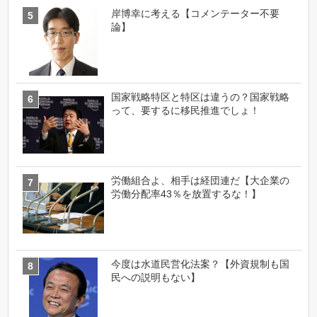
岸博幸に考える【コメンテーター不要
論】
国家戦略特区と特区は違うの？国家戦略
って、要するに移民推進でしょ！
労働組合よ、相手は経団連だ【大企業の
労働分配率43％を放置するな！】
今度は水道民営化法案？【外資規制も国
民への説明もない】