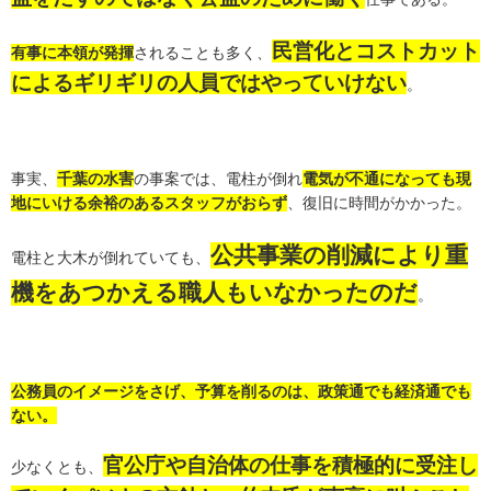
民営化とコストカット
有事に本領が発揮
されることも多く、
によるギリギリの人員ではやっていけない
。
事実、
千葉の水害
の事案では、電柱が倒れ
電気が不通になっても現
地にいける余裕のあるスタッフがおらず
、復旧に時間がかかった。
公共事業の削減により
重
電柱と大木が倒れていても、
機をあつかえる職人もいなかったのだ
。
公務員のイメージをさげ、予算を削るのは、政策通でも経済通でも
ない。
官公庁や自治体の仕事を積極的に受注し
少なくとも、