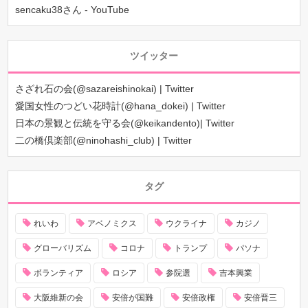
sencaku38さん - YouTube
ツイッター
さざれ石の会(@sazareishinokai) | Twitter
愛国女性のつどい花時計(@hana_dokei) | Twitter
日本の景観と伝統を守る会(@keikandento)| Twitter
二の橋倶楽部(@ninohashi_club) | Twitter
タグ
れいわ
アベノミクス
ウクライナ
カジノ
グローバリズム
コロナ
トランプ
パソナ
ボランティア
ロシア
参院選
吉本興業
大阪維新の会
安倍が国難
安倍政権
安倍晋三