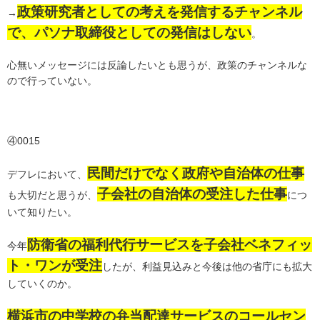
政策研究者としての考えを発信するチャンネル
→
で、パソナ取締役としての発信はしない
。
心無いメッセージには反論したいとも思うが、政策のチャンネルな
ので行っていない。
④0015
民間だけでなく政府や自治体の仕事
デフレにおいて、
子会社の自治体の受注した仕事
も大切だと思うが、
につ
いて知りたい。
防衛省の福利代行サービスを子会社ベネフィッ
今年
ト・ワンが受注
したが、利益見込みと今後は他の省庁にも拡大
していくのか。
横浜市の中学校の弁当配達サービスのコールセン