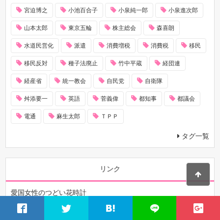
宮迫博之
小池百合子
小泉純一郎
小泉進次郎
山本太郎
東京五輪
株主総会
森喜朗
水道民営化
派遣
消費増税
消費税
移民
移民反対
種子法廃止
竹中平蔵
経団連
経産省
統一教会
自民党
自衛隊
舛添要一
英語
菅義偉
都知事
都議会
電通
麻生太郎
ＴＰＰ
タグ一覧
リンク
愛国女性のつどい花時計
日本の景観と伝統を守る会「景観会」