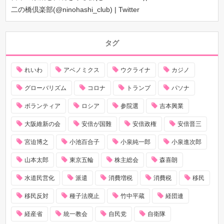
二の橋倶楽部(@ninohashi_club) | Twitter
タグ
れいわ
アベノミクス
ウクライナ
カジノ
グローバリズム
コロナ
トランプ
パソナ
ボランティア
ロシア
参院選
吉本興業
大阪維新の会
安倍が国難
安倍政権
安倍晋三
宮迫博之
小池百合子
小泉純一郎
小泉進次郎
山本太郎
東京五輪
株主総会
森喜朗
水道民営化
派遣
消費増税
消費税
移民
移民反対
種子法廃止
竹中平蔵
経団連
経産省
統一教会
自民党
自衛隊