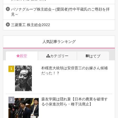
パソナグループ株主総会～(愛国者)竹中平蔵氏のご尊顔を拝
見～
三菱重工 株主総会2022
人気記事ランキング
殿堂
カテゴリー
はてブ
朴槿恵大統領は安倍晋三のお嫁さん候補
だった！？
森友学園は隠れ蓑【日本の農業を破壊す
る小泉進次郎ら・種子法廃止】