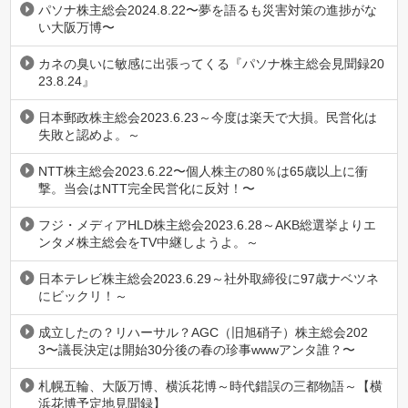
パソナ株主総会2024.8.22〜夢を語るも災害対策の進捗がな
い大阪万博〜
カネの臭いに敏感に出張ってくる『パソナ株主総会見聞録20
23.8.24』
日本郵政株主総会2023.6.23～今度は楽天で大損。民営化は
失敗と認めよ。～
NTT株主総会2023.6.22〜個人株主の80％は65歳以上に衝
撃。当会はNTT完全民営化に反対！〜
フジ・メディアHLD株主総会2023.6.28～AKB総選挙よりエ
ンタメ株主総会をTV中継しようよ。～
日本テレビ株主総会2023.6.29～社外取締役に97歳ナベツネ
にビックリ！～
成立したの？リハーサル？AGC（旧旭硝子）株主総会202
3〜議長決定は開始30分後の春の珍事wwwアンタ誰？〜
札幌五輪、大阪万博、横浜花博～時代錯誤の三都物語～【横
浜花博予定地見聞録】