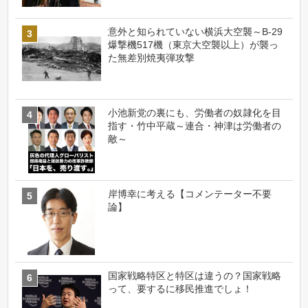
意外と知られていない横浜大空襲～B-29
爆撃機517機（東京大空襲以上）が襲っ
た無差別焼夷弾攻撃
小池新党の裏にも、労働者の奴隷化を目
指す・竹中平蔵～連合・神津は労働者の
敵～
岸博幸に考える【コメンテーター不要
論】
国家戦略特区と特区は違うの？国家戦略
って、要するに移民推進でしょ！