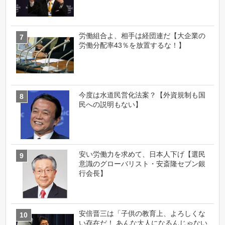
労働組合よ、相手は経団連だ【大企業の
労働分配率43％を放置するな！】
今度は水道民営化法案？【外資規制も国
民への説明もない】
安い労働力を求めて、日本人下げ【選民
意識のグローバリスト・安斎隆セブン銀
行会長】
安倍晋三は「子供の教育上、よろしくな
い存在だ！ あんな大人になるんじゃない