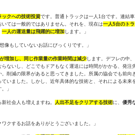
ラックへの技術投資
です。普通トラックは一人1台です。連結車
おいては一般的ではありません。それを、現在は
一人5台のトラ
、
一人の運送量は飛躍的に増加
します。」
。想像もしていないお話にびっくりです。」
が増加し、同じ作業量の作業時間は減少
します。デフレの中、
ならないし、どこでもドアもなく運送には時間がかかる、発注
か。削減の限界があると思ってきました。所属の協会でも前向
っていました。しかし、近年具体的な技術と、それによる未来
す。」
る新社会人も増えますね。
人出不足をクリアする技術
に、
優秀
クワクするお話をありがとうございました。」