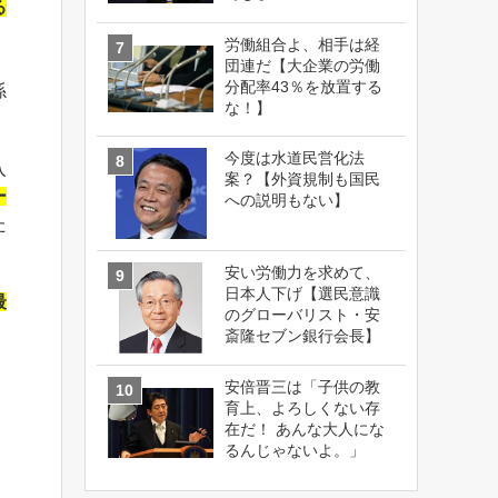
る
労働組合よ、相手は経
団連だ【大企業の労働
分配率43％を放置する
係
な！】
今度は水道民営化法
入
案？【外資規制も国民
ー
への説明もない】
た
安い労働力を求めて、
日本人下げ【選民意識
最
のグローバリスト・安
斎隆セブン銀行会長】
安倍晋三は「子供の教
育上、よろしくない存
在だ！ あんな大人にな
るんじゃないよ。」