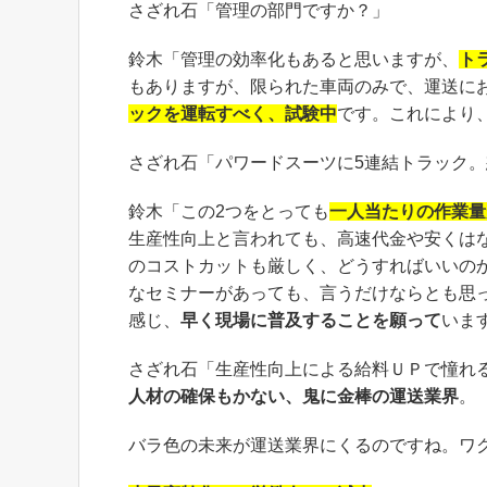
さざれ石「管理の部門ですか？」
鈴木「管理の効率化もあると思いますが、
ト
もありますが、限られた車両のみで、運送に
ックを運転すべく、試験中
です。これにより
さざれ石「パワードスーツに5連結トラック
鈴木「この2つをとっても
一人当たりの作業量
生産性向上と言われても、高速代金や安くは
のコストカットも厳しく、どうすればいいの
なセミナーがあっても、言うだけならとも思
感じ、
早く現場に普及することを願って
いま
さざれ石「生産性向上による給料ＵＰで憧れ
人材の確保もかない、鬼に金棒の運送業界
。
バラ色の未来が運送業界にくるのですね。ワ