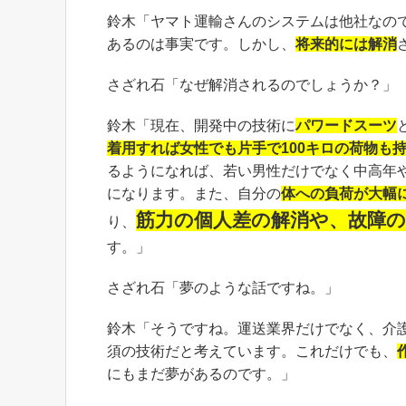
鈴木「ヤマト運輸さんのシステムは他社なの
あるのは事実です。しかし、
将来的には解消
さざれ石「なぜ解消されるのでしょうか？」
鈴木「現在、開発中の技術に
パワードスーツ
着用すれば女性でも片手で100キロの荷物も
るようになれば、若い男性だけでなく中高年
になります。また、自分の
体への負荷が大幅
筋力の個人差の解消や、故障の
り、
す。」
さざれ石「夢のような話ですね。」
鈴木「そうですね。運送業界だけでなく、介
須の技術だと考えています。これだけでも、
にもまだ夢があるのです。」