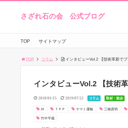
さざれ石の会 公式ブログ
TOP
サイトマップ
TOP
コラム
インタビューVol.2 【技術革新
インタビューVol.2 【
2018/01/15
2019/07/22
コラム
取材・散歩
AI
ＴＰＰ
ヤマト運輸
三橋貴明
竹中平蔵