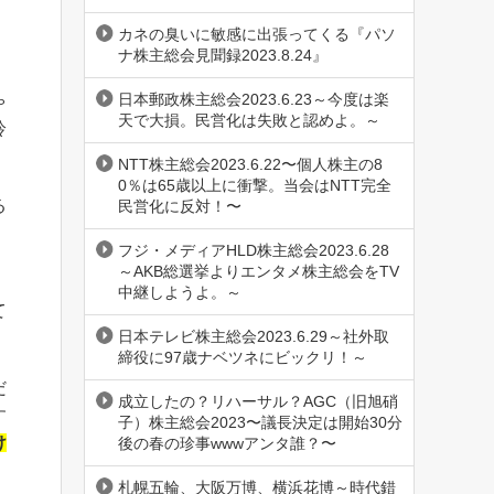
カネの臭いに敏感に出張ってくる『パソ
ナ株主総会見聞録2023.8.24』
日本郵政株主総会2023.6.23～今度は楽
ゃ
天で大損。民営化は失敗と認めよ。～
鈴
NTT株主総会2023.6.22〜個人株主の8
0％は65歳以上に衝撃。当会はNTT完全
る
民営化に反対！〜
フジ・メディアHLD株主総会2023.6.28
～AKB総選挙よりエンタメ株主総会をTV
中継しようよ。～
て
日本テレビ株主総会2023.6.29～社外取
締役に97歳ナベツネにビックリ！～
だ
成立したの？リハーサル？AGC（旧旭硝
す
子）株主総会2023〜議長決定は開始30分
け
後の春の珍事wwwアンタ誰？〜
札幌五輪、大阪万博、横浜花博～時代錯