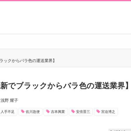
でブラックからバラ色の運送業界】
技術革新でブラックからバラ色の運送業界
浅野 耀子
人手不足
佐川急便
吉本興業
安倍晋三
宮迫博之