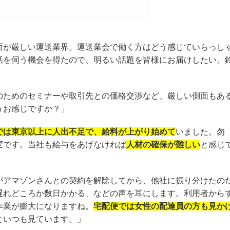
面が厳しい運送業界。運送業会で働く方はどう感じていらっし
話を伺う機会を得たので、明るい話題を皆様にお届けしたい。
のためのセミナーや取引先との価格交渉など、厳しい側面もあ
うお感じですか？」
では東京以上に人出不足で、給料が上がり始めて
いました。勿
変です。当社も給与をあげなければ
人材の確保が難しい
と感じ
がアマゾンさんとの契約を解除してから、他社に振り分けたの
遅れどころか数日かかる、などの声を耳にします。利用者から
作業が膨大になりますね。
宅配便では女性の配達員の方も見か
といつも見ています。」