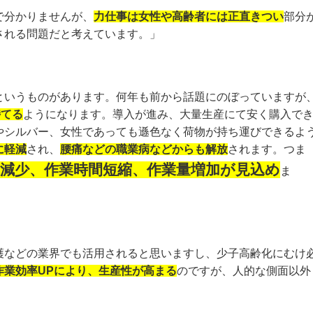
で分かりませんが、
力仕事は女性や高齢者には正直きつい
部分
される問題だと考えています。」
というものがあります。何年も前から話題にのぼっていますが
持てる
ようになります。導入が進み、大量生産にて安く購入で
やシルバー、女性であっても遜色なく荷物が持ち運びできるよ
に軽減
され、
腰痛などの職業病などからも解放
されます。つま
減少、作業時間短縮、作業量増加が見込め
ま
護などの業界でも活用されると思いますし、少子高齢化にむけ
作業効率UPにより、生産性が高まる
のですが、人的な側面以外