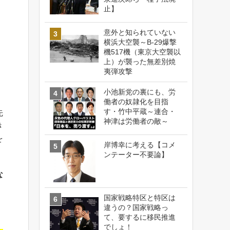
止】
意外と知られていない
横浜大空襲～B-29爆撃
機517機（東京大空襲以
上）が襲った無差別焼
夷弾攻撃
小池新党の裏にも、労
働者の奴隷化を目指
す・竹中平蔵～連合・
先
神津は労働者の敵～
き
を
岸博幸に考える【コメ
ンテーター不要論】
な
国家戦略特区と特区は
違うの？国家戦略っ
て、要するに移民推進
でしょ！