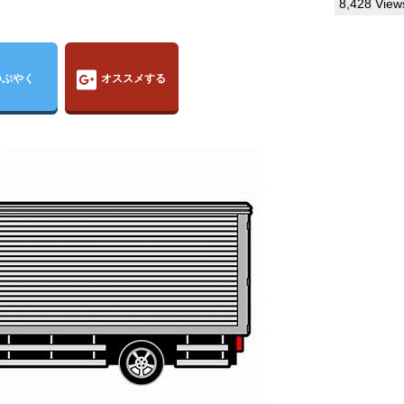
8,428 View
つぶやく
オススメする