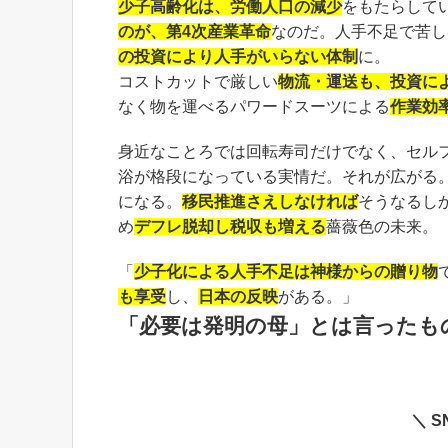
少子高齢化は、労働人口の減少
をもたらして
のが、第4次産業革命
なのだ。人手不足で苦し
の投資により人手がいらない体制
に。
コストカットで厳しい
物流・運送も、投資に
なく物を運べるパワードスーツによる
作業効
身近なことろでは回転寿司だけでなく、セル
浴が格段になっている実情だ。それが広がる
になる。
移民推進さえしなければ
そうなるし
め
デフレ脱却し税収も増える
薔薇色の未来。
「
少子化による人手不足は神様からの贈り物
も享受
し、
日本の反映
がある。」
「必要は発明の母」とは言ったも
＼ 