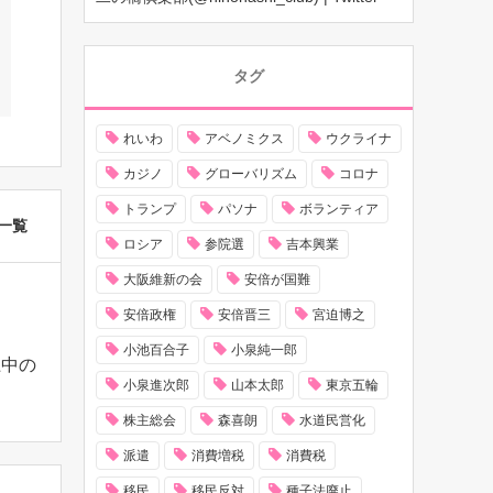
タグ
れいわ
アベノミクス
ウクライナ
カジノ
グローバリズム
コロナ
トランプ
パソナ
ボランティア
一覧
ロシア
参院選
吉本興業
大阪維新の会
安倍が国難
安倍政権
安倍晋三
宮迫博之
小池百合子
小泉純一郎
上中の
小泉進次郎
山本太郎
東京五輪
株主総会
森喜朗
水道民営化
派遣
消費増税
消費税
移民
移民反対
種子法廃止