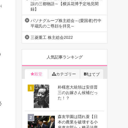
誤の三都物語～【横浜花博予定地見聞
が
録】
パソナグループ株主総会～(愛国者)竹中
平蔵氏のご尊顔を拝見～
三菱重工 株主総会2022
、
き
う
人気記事ランキング
殿堂
カテゴリー
はてブ
朴槿恵大統領は安倍晋
三のお嫁さん候補だっ
た！？
必
森友学園は隠れ蓑【日
本の農業を破壊する小
泉進次郎ら・種子法廃