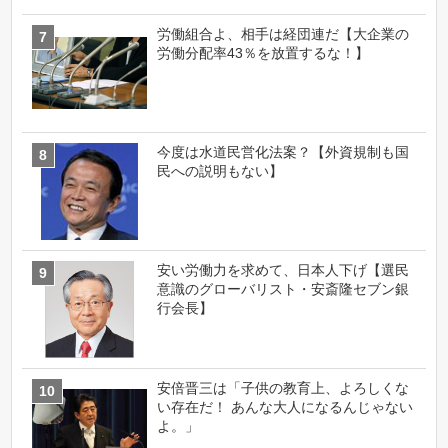
労働組合よ、相手は経団連だ【大企業の
労働分配率43％を放置するな！】
今度は水道民営化法案？【外資規制も国
民への説明もない】
安い労働力を求めて、日本人下げ【選民
意識のグローバリスト・安斎隆セブン銀
行会長】
安倍晋三は「子供の教育上、よろしくな
い存在だ！ あんな大人になるんじゃない
よ。」