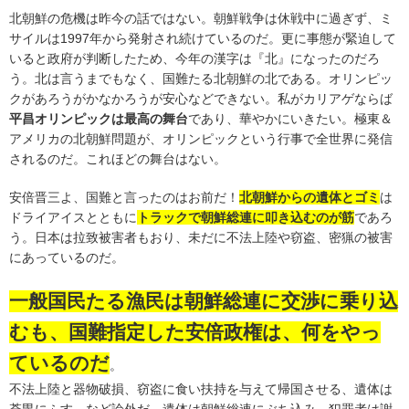
北朝鮮の危機は昨今の話ではない。朝鮮戦争は休戦中に過ぎず、ミ
サイルは1997年から発射され続けているのだ。更に事態が緊迫して
いると政府が判断したため、今年の漢字は『北』になったのだろ
う。北は言うまでもなく、国難たる北朝鮮の北である。オリンピッ
クがあろうがかなかろうが安心などできない。私がカリアゲならば
平昌オリンピックは最高の舞台
であり、華やかにいきたい。極東＆
アメリカの北朝鮮問題が、オリンピックという行事で全世界に発信
されるのだ。これほどの舞台はない。
安倍晋三よ、国難と言ったのはお前だ！
北朝鮮からの遺体とゴミ
は
ドライアイスとともに
トラックで朝鮮総連に叩き込むのが筋
であろ
う。日本は拉致被害者もおり、未だに不法上陸や窃盗、密猟の被害
にあっているのだ。
一般国民たる漁民は朝鮮総連に交渉に乗り込
むも、国難指定した安倍政権は、何をやっ
ているのだ
。
不法上陸と器物破損、窃盗に食い扶持を与えて帰国させる、遺体は