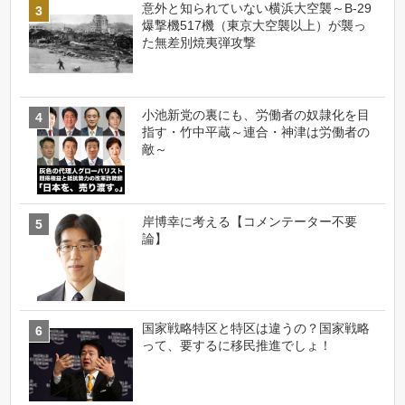
意外と知られていない横浜大空襲～B-29
爆撃機517機（東京大空襲以上）が襲っ
た無差別焼夷弾攻撃
小池新党の裏にも、労働者の奴隷化を目
指す・竹中平蔵～連合・神津は労働者の
敵～
岸博幸に考える【コメンテーター不要
論】
国家戦略特区と特区は違うの？国家戦略
って、要するに移民推進でしょ！