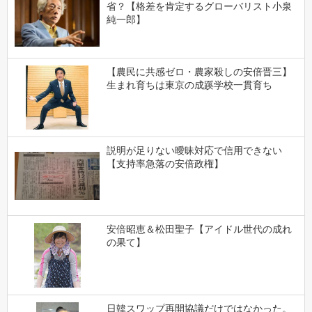
省？【格差を肯定するグローバリスト小泉
純一郎】
【農民に共感ゼロ・農家殺しの安倍晋三】
生まれ育ちは東京の成蹊学校一貫育ち
説明が足りない曖昧対応で信用できない
【支持率急落の安倍政権】
安倍昭恵＆松田聖子【アイドル世代の成れ
の果て】
日韓スワップ再開協議だけではなかった。