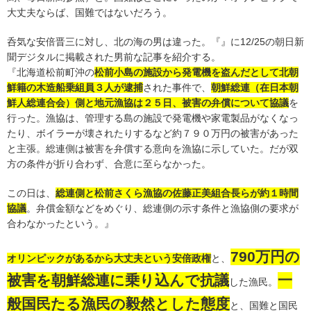
大丈夫ならば、国難ではないだろう。
呑気な安倍晋三に対し、北の海の男は違った。『』に12/25の朝日新
聞デジタルに掲載された男前な記事を紹介する。
『北海道松前町沖の
松前小島の施設から発電機を盗んだとして北朝
鮮籍の木造船乗組員３人が逮捕
された事件で、
朝鮮総連（在日本朝
鮮人総連合会）側と地元漁協は２５日、被害の弁償について協議
を
行った。漁協は、管理する島の施設で発電機や家電製品がなくなっ
たり、ボイラーが壊されたりするなど約７９０万円の被害があった
と主張。総連側は被害を弁償する意向を漁協に示していた。だが双
方の条件が折り合わず、合意に至らなかった。
この日は、
総連側と松前さくら漁協の佐藤正美組合長らが約１時間
協議
。弁償金額などをめぐり、総連側の示す条件と漁協側の要求が
合わなかったという。』
790万円の
オリンピックがあるから大丈夫という安倍政権
と、
被害を朝鮮総連に乗り込んで抗議
一
した漁民。
般国民たる漁民の毅然とした態度
と、国難と国民