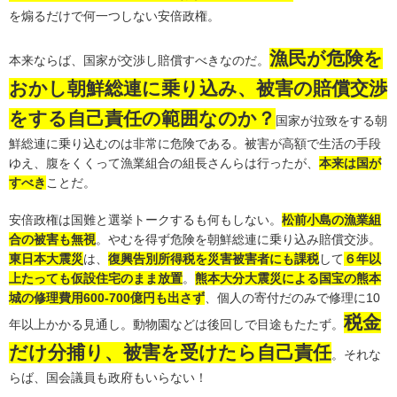
を煽るだけで何一つしない安倍政権。
漁民が危険を
本来ならば、国家が交渉し賠償すべきなのだ。
おかし朝鮮総連に乗り込み、被害の賠償交渉
をする自己責任の範囲なのか？
国家が拉致をする朝
鮮総連に乗り込むのは非常に危険である。被害が高額で生活の手段
ゆえ、腹をくくって漁業組合の組長さんらは行ったが、
本来は国が
すべき
ことだ。
安倍政権は国難と選挙トークするも何もしない。
松前小島の漁業組
合の被害も無視
。やむを得ず危険を朝鮮総連に乗り込み賠償交渉。
東日本大震災
は、
復興告別所得税を災害被害者にも課税
して
６年以
上たっても仮設住宅のまま放置
。
熊本大分大震災による国宝の熊本
城の修理費用600-700億円も出さず
、個人の寄付だのみで修理に10
税金
年以上かかる見通し。動物園などは後回しで目途もたたず。
だけ分捕り、被害を受けたら自己責任
。それな
らば、国会議員も政府もいらない！