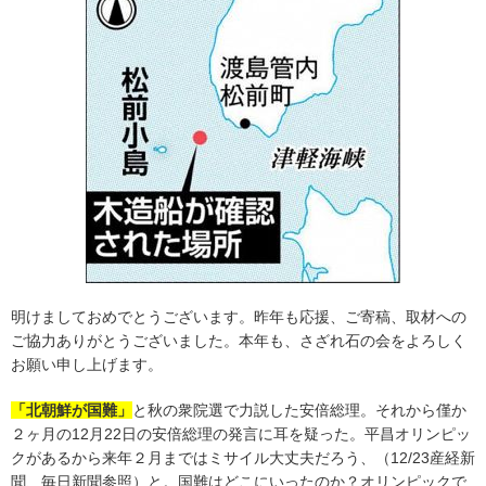
明けましておめでとうございます。昨年も応援、ご寄稿、取材への
ご協力ありがとうございました。本年も、さざれ石の会をよろしく
お願い申し上げます。
「北朝鮮が国難」
と秋の衆院選で力説した安倍総理。それから僅か
２ヶ月の12月22日の安倍総理の発言に耳を疑った。平昌オリンピッ
クがあるから来年２月まではミサイル大丈夫だろう、（12/23産経新
聞、毎日新聞参照）と。国難はどこにいったのか？オリンピックで