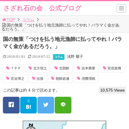
さざれ石の会 公式ブログ
TOP
コラム
国の無策「つけを払う地元漁師に払ってやれ！バラマく金があ
るだろう。」
国の無策「つけを払う地元漁師に払ってやれ！バラ
マく金があるだろう。」
浅野 耀子
2018/01/01
2019/07/22
コラム
ＴＰＰ
北方領土
北朝鮮
吉本興業
安倍政権
宮迫博之
拉致
朝鮮総連
消費増税
この記事は約 4 分で読めます。
10,575 Views
0