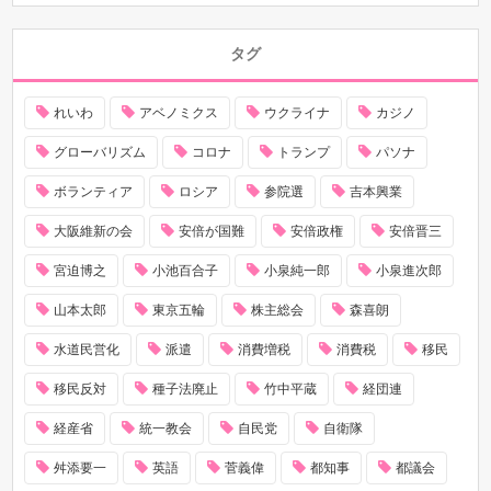
タグ
れいわ
アベノミクス
ウクライナ
カジノ
グローバリズム
コロナ
トランプ
パソナ
ボランティア
ロシア
参院選
吉本興業
大阪維新の会
安倍が国難
安倍政権
安倍晋三
宮迫博之
小池百合子
小泉純一郎
小泉進次郎
山本太郎
東京五輪
株主総会
森喜朗
水道民営化
派遣
消費増税
消費税
移民
移民反対
種子法廃止
竹中平蔵
経団連
経産省
統一教会
自民党
自衛隊
舛添要一
英語
菅義偉
都知事
都議会