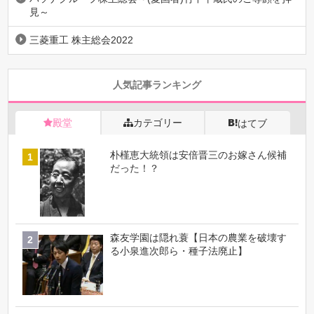
見～
三菱重工 株主総会2022
人気記事ランキング
殿堂
カテゴリー
はてブ
朴槿恵大統領は安倍晋三のお嫁さん候補
だった！？
森友学園は隠れ蓑【日本の農業を破壊す
る小泉進次郎ら・種子法廃止】