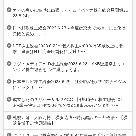
カネの臭いに敏感に出張ってくる『パソナ株主総会見聞録20
23.8.24』
日本郵政株主総会2023.6.23～今度は楽天で大損。民営化は
失敗と認めよ。～
NTT株主総会2023.6.22〜個人株主の80％は65歳以上に衝
撃。当会はNTT完全民営化に反対！〜
フジ・メディアHLD株主総会2023.6.28～AKB総選挙よりエ
ンタメ株主総会をTV中継しようよ。～
日本テレビ株主総会2023.6.29～社外取締役に97歳ナベツネ
にビックリ！～
成立したの？リハーサル？AGC（旧旭硝子）株主総会202
3〜議長決定は開始30分後の春の珍事wwwアンタ誰？〜
札幌五輪、大阪万博、横浜花博～時代錯誤の三都物語～【横
浜花博予定地見聞録】
パソナグループ株主総会～(愛国者)竹中平蔵氏のご尊顔を拝