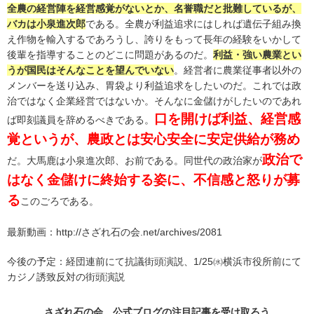
全農の経営陣を経営感覚がないとか、名誉職だと批難しているが、
バカは小泉進次郎
である。全農が利益追求にはしれば遺伝子組み換
え作物を輸入するであろうし、誇りをもって長年の経験をいかして
後輩を指導することのどこに問題があるのだ。
利益・強い農業とい
うが国民はそんなことを望んでいない
。経営者に農業従事者以外の
メンバーを送り込み、胃袋より利益追求をしたいのだ。これでは政
治ではなく企業経営ではないか。そんなに金儲けがしたいのであれ
口を開けば利益、経営感
ば即刻議員を辞めるべきである。
覚というが、農政とは安心安全に安定供給が務め
政治で
だ。大馬鹿は小泉進次郎、お前である。同世代の政治家が
はなく金儲けに終始する姿に、不信感と怒りが募
る
このごろである。
最新動画：http://さざれ石の会.net/archives/2081
今後の予定：経団連前にて抗議街頭演説、1/25㈬横浜市役所前にて
カジノ誘致反対の街頭演説
さざれ石の会 公式ブログの
注目記事
を受け取ろう