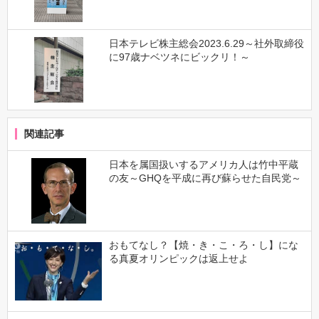
日本テレビ株主総会2023.6.29～社外取締役
に97歳ナベツネにビックリ！～
関連記事
日本を属国扱いするアメリカ人は竹中平蔵
の友～GHQを平成に再び蘇らせた自民党～
おもてなし？【焼・き・こ・ろ・し】にな
る真夏オリンピックは返上せよ