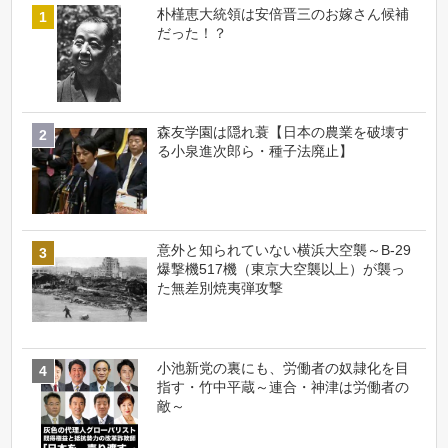
朴槿恵大統領は安倍晋三のお嫁さん候補
だった！？
森友学園は隠れ蓑【日本の農業を破壊す
る小泉進次郎ら・種子法廃止】
意外と知られていない横浜大空襲～B-29
爆撃機517機（東京大空襲以上）が襲っ
た無差別焼夷弾攻撃
小池新党の裏にも、労働者の奴隷化を目
指す・竹中平蔵～連合・神津は労働者の
敵～