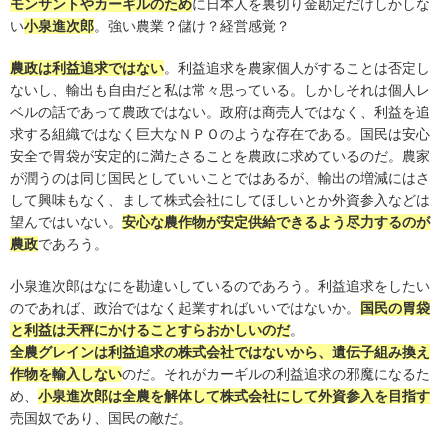
モンサントやカーギルのため
に日本人を裏切り金勘定だけしかしな
い
小泉進次郎
。強い農業？儲け？経営感覚？
農政は利益追求ではない
。利益追求を農家個人がすることは否定し
ないし、輸出も自由だと私は常々思っている。しかしそれは個人レ
ベルの話であって農政ではない。政府は商売人ではなく、利益を追
求する組織ではなく巨大なＮＰＯのような存在である。国民は安心
安全で胃袋が安定的に満たさることを農政に求めているのだ。農家
が潤うのは同じ国民としていいことではあるが、輸出の増減にはさ
して興味もなく、まして株式会社にしてほしいとか外資参入などは
望んではいない。
安心な農作物が安定供給できるよう尽力するのが
農政
であろう。
小泉進次郎はなにを勘違いしているのであろう。利益追求をしたい
のであれば、政治ではなく起業すればいいではないか。
国民の胃袋
と利益は天秤にかけることすらおかしいのだ
。
全農グレインは利益追求の株式会社ではないから、遺伝子組み換え
作物を輸入しない
のだ。それがカーギルの利益追求の邪魔になるた
め、
小泉進次郎は全農を解体して株式会社にして外資参入を目指す
売国奴であり、国民の敵だ。