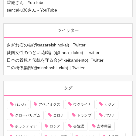
碧庵さん - YouTube
sencaku38さん - YouTube
ツイッター
さざれ石の会(@sazareishinokai) | Twitter
愛国女性のつどい花時計(@hana_dokei) | Twitter
日本の景観と伝統を守る会(@keikandento)| Twitter
二の橋倶楽部(@ninohashi_club) | Twitter
タグ
れいわ
アベノミクス
ウクライナ
カジノ
グローバリズム
コロナ
トランプ
パソナ
ボランティア
ロシア
参院選
吉本興業