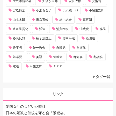
大阪維新の会
安倍が国難
安倍政権
安倍晋三
宮迫博之
小池百合子
小泉純一郎
小泉進次郎
山本太郎
東京五輪
株主総会
森喜朗
水道民営化
派遣
消費増税
消費税
移民
移民反対
種子法廃止
竹中平蔵
経団連
経産省
統一教会
自民党
自衛隊
舛添要一
英語
菅義偉
都知事
都議会
電通
麻生太郎
ＴＰＰ
タグ一覧
リンク
愛国女性のつどい花時計
日本の景観と伝統を守る会「景観会」