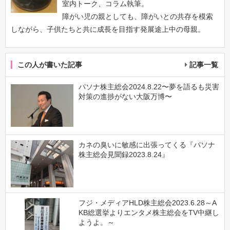
室内トーク、コラム執筆。
障がい児の親としても、障がいとの共存を模索
しながら、子供たちと共に成長を目指す発展途上中の母親。
この人が書いた記事
記事一覧
パソナ株主総会2024.8.22〜夢を語るも災害
対策の進捗がない大阪万博〜
カネの臭いに敏感に出張ってくる『パソナ
株主総会見聞録2023.8.24』
フジ・メディアHLD株主総会2023.6.28～A
KB総選挙よりエンタメ株主総会をTV中継し
ようよ。～