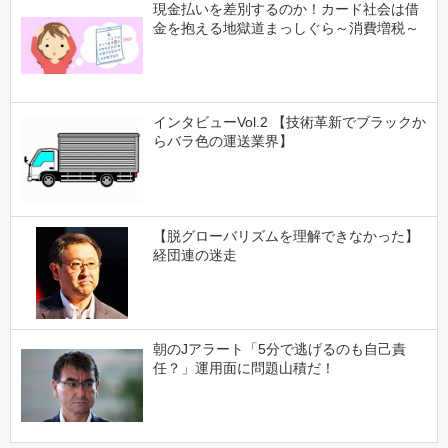
現金払いを差別するのか！カード社会は借
金を抱える地獄道まっしぐら～消費増税～
インタビューVol.2 【技術革新でブラックか
らバラ色の運送業界】
【脱グローバリズムを理解できなかった】
経団連の迷走
朝のJアラート「5分で逃げるのも自己責
任？」運用面に問題山積だ！