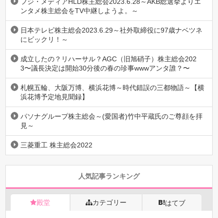
フジ・メディアHLD株主総会2023.6.28～AKB総選挙よりエ
ンタメ株主総会をTV中継しようよ。～
日本テレビ株主総会2023.6.29～社外取締役に97歳ナベツネ
にビックリ！～
成立したの？リハーサル？AGC（旧旭硝子）株主総会202
3〜議長決定は開始30分後の春の珍事wwwアンタ誰？〜
札幌五輪、大阪万博、横浜花博～時代錯誤の三都物語～【横
浜花博予定地見聞録】
パソナグループ株主総会～(愛国者)竹中平蔵氏のご尊顔を拝
見～
三菱重工 株主総会2022
人気記事ランキング
殿堂
カテゴリー
はてブ