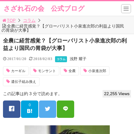
さざれ石の会 公式ブログ
TOP
コラム
全農に経営感覚？【グローバリスト小泉進次郎の利益より国民
の胃袋が大事】
全農に経営感覚？【グローバリスト小泉進次郎の利
益より国民の胃袋が大事】
浅野 耀子
2017/01/20
2018/02/03
コラム
カーギル
モンサント
全農
小泉進次郎
遺伝子組み換え
この記事は約 3 分で読めます。
22,255 Views
0