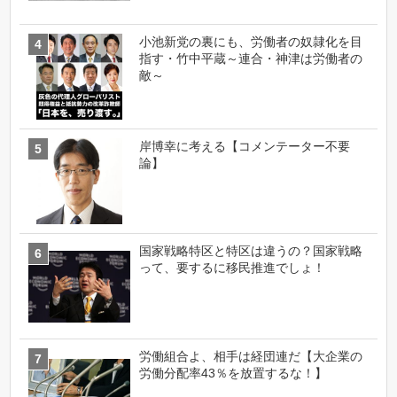
小池新党の裏にも、労働者の奴隷化を目
指す・竹中平蔵～連合・神津は労働者の
敵～
岸博幸に考える【コメンテーター不要
論】
国家戦略特区と特区は違うの？国家戦略
って、要するに移民推進でしょ！
労働組合よ、相手は経団連だ【大企業の
労働分配率43％を放置するな！】