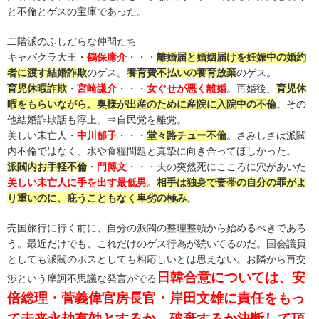
と不倫とゲスの宝庫であった。
二階派のふしだらな仲間たち
キャバクラ大王・
鶴保庸介
・・・
離婚届と婚姻届けを妊娠中の婚約
者に渡す結婚詐欺
のゲス。
養育費不払いの養育放棄
のゲス。
育児休暇詐欺
・
宮崎謙介
・・・
女ぐせが悪く離婚
。再婚後、
育児休
暇をもらいながら、奥様が出産のために産院に入院中の不倫
。その
他結婚詐欺話も浮上。⇒自民党を離党。
美しい未亡人・
中川郁子
・・・
堂々路チュー不倫
。さみしさは派閥
内不倫ではなく、水や食糧問題と真摯に向き合ってほしかった。
派閥内お手軽不倫
・
門博文
・・・夫の突然死にこころに穴があいた
美しい未亡人に手を出す最低男
。
相手は独身で妻帯の自分の罪がよ
り重いのに、庇うこともなく卑劣の極み
。
売国旅行に行く前に、自分の派閥の整理整頓から始めるべきであろ
う。最近だけでも、これだけのゲス行為が続いてるのだ。国会議員
としても派閥のボスとしても相応しいとは思えない。お隣から再交
日韓合意については、安
渉という摩訶不思議な発言がでる
倍総理・菅義偉官房長官・岸田文雄に責任をもっ
て未来永劫有効とするか、破棄するか決断して頂