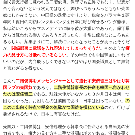
自民党支持者に嫌われる二階俊博。保守でも左翼でもなく、思想が
合う合わないという次元ではなく、媚びへつらうみっともない売国
奴にしかみえない。中国様の足元にすりより、税金をバラマキ１頭
年間１億円の高額レンタルパンダを日本に呼び寄せるパンダ爺様。
私は幼いころからマスメディアに映る彼が大嫌いであった。保守系
からは嫌われる御方であろうと思ったら、非常に優秀なところもあ
るらしい。某集まりにて、解決にいたらなったことがあったそうだ
が、
関係部署に電話を入れ即決してしまったそうだ
。そのような
権
力の見せ方には優れているらしい
。その半分でも中国韓国にすれば
いいのだが、内弁慶らしくできないのはやはり国会議員として無能
と言わざるを得ない。
こんな
二階俊博をメッセンジャーとして遣わす安倍晋三はやはり韓
国ラブの売国奴
であろう。
二階俊博幹事長の任命も韓国へ向かわせ
たのは安倍晋三
である。駐韓大使がいなかった３か月日本は何一つ
困らなかった。お困りなのは隣国であり、日本は困っていない。
の
このこ出向く時点で税金の無駄かつ国益を損ねている
のだ。行けば
要求されるだけで、日本に有害なだけだ。
売国奴・二階俊博は、安倍総理から幹事長に任命される自民党の実
力者であり、権力の見せ方も上手な派閥のボスである。派閥を覗く