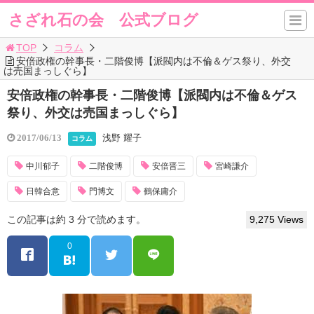
さざれ石の会 公式ブログ
TOP
コラム
安倍政権の幹事長・二階俊博【派閥内は不倫＆ゲス祭り、外交
は売国まっしぐら】
安倍政権の幹事長・二階俊博【派閥内は不倫＆ゲス
祭り、外交は売国まっしぐら】
浅野 耀子
2017/06/13
コラム
中川郁子
二階俊博
安倍晋三
宮崎謙介
日韓合意
門博文
鶴保庸介
この記事は約 3 分で読めます。
9,275 Views
0