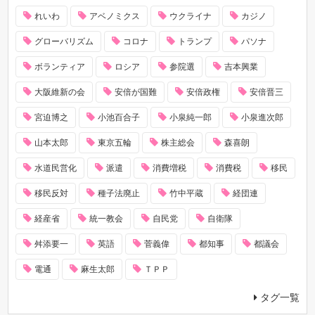
れいわ
アベノミクス
ウクライナ
カジノ
グローバリズム
コロナ
トランプ
パソナ
ボランティア
ロシア
参院選
吉本興業
大阪維新の会
安倍が国難
安倍政権
安倍晋三
宮迫博之
小池百合子
小泉純一郎
小泉進次郎
山本太郎
東京五輪
株主総会
森喜朗
水道民営化
派遣
消費増税
消費税
移民
移民反対
種子法廃止
竹中平蔵
経団連
経産省
統一教会
自民党
自衛隊
舛添要一
英語
菅義偉
都知事
都議会
電通
麻生太郎
ＴＰＰ
タグ一覧