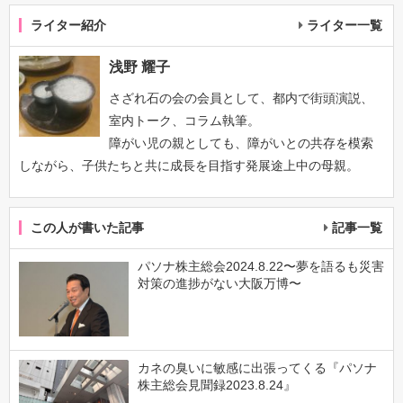
ライター紹介
ライター一覧
浅野 耀子
さざれ石の会の会員として、都内で街頭演説、
室内トーク、コラム執筆。
障がい児の親としても、障がいとの共存を模索
しながら、子供たちと共に成長を目指す発展途上中の母親。
この人が書いた記事
記事一覧
パソナ株主総会2024.8.22〜夢を語るも災害
対策の進捗がない大阪万博〜
カネの臭いに敏感に出張ってくる『パソナ
株主総会見聞録2023.8.24』