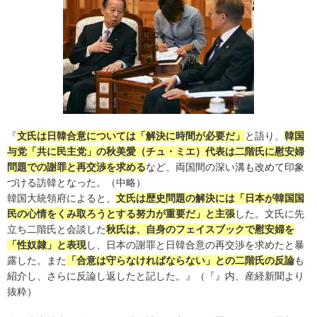
『
文氏は日韓合意については「解決に時間が必要だ」
と語り、
韓国
与党「共に民主党」の秋美愛（チュ・ミエ）代表は二階氏に慰安婦
問題での謝罪と再交渉を求める
など、両国間の深い溝も改めて印象
づける訪韓となった。（中略）
韓国大統領府によると、
文氏は歴史問題の解決には「日本が韓国国
民の心情をくみ取ろうとする努力が重要だ」と主張
した。文氏に先
立ち二階氏と会談した
秋氏は、自身のフェイスブックで慰安婦を
「性奴隷」と表現
し、日本の謝罪と日韓合意の再交渉を求めたと暴
露した。また
「合意は守らなければならない」との二階氏の反論
も
紹介し、さらに反論し返したと記した。』（『』内、産経新聞より
抜粋）