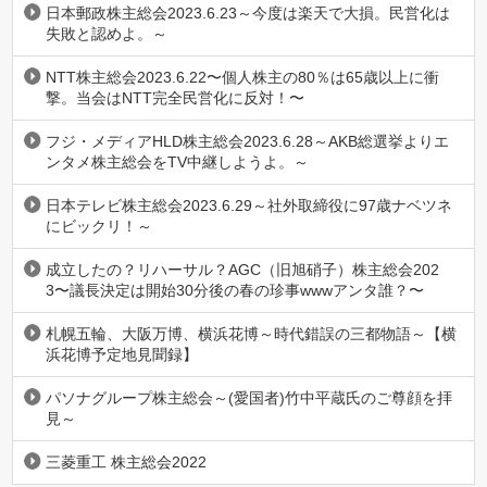
日本郵政株主総会2023.6.23～今度は楽天で大損。民営化は
失敗と認めよ。～
NTT株主総会2023.6.22〜個人株主の80％は65歳以上に衝
撃。当会はNTT完全民営化に反対！〜
フジ・メディアHLD株主総会2023.6.28～AKB総選挙よりエ
ンタメ株主総会をTV中継しようよ。～
日本テレビ株主総会2023.6.29～社外取締役に97歳ナベツネ
にビックリ！～
成立したの？リハーサル？AGC（旧旭硝子）株主総会202
3〜議長決定は開始30分後の春の珍事wwwアンタ誰？〜
札幌五輪、大阪万博、横浜花博～時代錯誤の三都物語～【横
浜花博予定地見聞録】
パソナグループ株主総会～(愛国者)竹中平蔵氏のご尊顔を拝
見～
三菱重工 株主総会2022