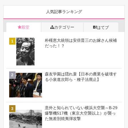
人気記事ランキング
殿堂
カテゴリー
はてブ
朴槿恵大統領は安倍晋三のお嫁さん候補
だった！？
森友学園は隠れ蓑【日本の農業を破壊す
る小泉進次郎ら・種子法廃止】
意外と知られていない横浜大空襲～B-29
爆撃機517機（東京大空襲以上）が襲っ
た無差別焼夷弾攻撃