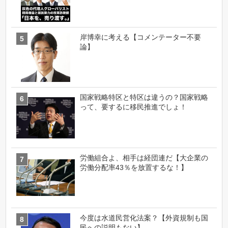
岸博幸に考える【コメンテーター不要
論】
国家戦略特区と特区は違うの？国家戦略
って、要するに移民推進でしょ！
労働組合よ、相手は経団連だ【大企業の
労働分配率43％を放置するな！】
今度は水道民営化法案？【外資規制も国
民への説明もない】