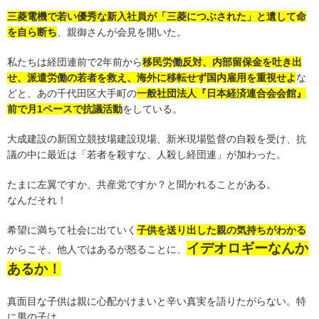
三菱電機で若い優秀な新入社員が「三菱につぶされた」と遺して命
を自ら断ち
、親御さんが会見を開いた。
私たちは経団連前で2年前から
移民労働反対、内部留保金を吐き出
せ、派遣労働の若者を救え、海外に移転せず国内雇用を重視せよ
な
どと、あの千代田区大手町の
一般社団法人『日本経済連合会会館』
前で月1ペースで抗議活動
をしている。
大成建設の新国立競技場建設現場、新米現場監督の自殺を受け、抗
議の中に最近は「若者を殺すな、人殺し経団連」が加わった。
たまに左翼ですか、共産党ですか？と聞かれることがある。
なんだそれ！
希望に満ちて社会に出ていく
子供を送り出した親の気持ちがわかる
イデオロギーなんか
からこそ、他人ではあるが怒ることに、
あるか！
真面目な子供は親に心配かけまいと辛い真実を語りたがらない。特
に男の子は。