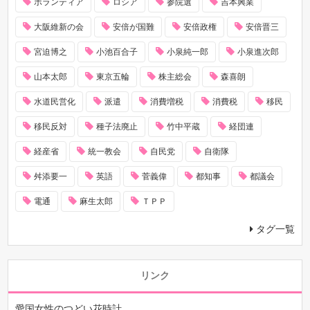
ボランティア
ロシア
参院選
吉本興業
大阪維新の会
安倍が国難
安倍政権
安倍晋三
宮迫博之
小池百合子
小泉純一郎
小泉進次郎
山本太郎
東京五輪
株主総会
森喜朗
水道民営化
派遣
消費増税
消費税
移民
移民反対
種子法廃止
竹中平蔵
経団連
経産省
統一教会
自民党
自衛隊
舛添要一
英語
菅義偉
都知事
都議会
電通
麻生太郎
ＴＰＰ
タグ一覧
リンク
愛国女性のつどい花時計