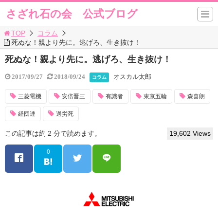
さざれ石の会 公式ブログ
TOP
コラム
死ぬな！親より先に。逃げろ、生き抜け！
死ぬな！親より先に。逃げろ、生き抜け！
オスカル太郎
2017/09/27
2018/09/24
コラム
三菱電機
安倍晋三
有識者
東京五輪
森喜朗
経団連
過労死
この記事は約 2 分で読めます。
19,602 Views
0