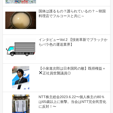
国体は護るもの？護られているの？～韓国
料理店でフルコースと共に～
インタビューVol.2 【技術革新でブラックか
らバラ色の運送業界】
【小泉進次郎は日本国民の敵】既得権益＝
正社員
世襲議員◎
NTT株主総会2023.6.22〜個人株主の80％
は65歳以上に衝撃。当会はNTT完全民営化
に反対！〜