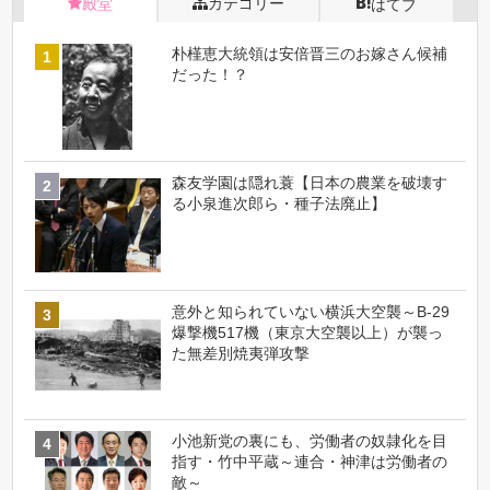
殿堂
カテゴリー
はてブ
朴槿恵大統領は安倍晋三のお嫁さん候補
だった！？
森友学園は隠れ蓑【日本の農業を破壊す
る小泉進次郎ら・種子法廃止】
意外と知られていない横浜大空襲～B-29
爆撃機517機（東京大空襲以上）が襲っ
た無差別焼夷弾攻撃
小池新党の裏にも、労働者の奴隷化を目
指す・竹中平蔵～連合・神津は労働者の
敵～