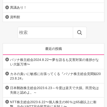
異議あり！
資料館
最近の投稿
パソナ株主総会2024.8.22〜夢を語るも災害対策の進捗がな
い大阪万博〜
カネの臭いに敏感に出張ってくる『パソナ株主総会見聞録20
23.8.24』
日本郵政株主総会2023.6.23～今度は楽天で大損。民営化は
失敗と認めよ。～
NTT株主総会2023.6.22〜個人株主の80％は65歳以上に衝
撃。当会はNTT完全民営化に反対！〜