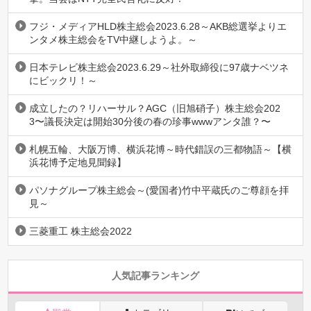
フジ・メディアHLD株主総会2023.6.28～AKB総選挙よりエ
ンタメ株主総会をTV中継しようよ。～
日本テレビ株主総会2023.6.29～社外取締役に97歳ナベツネ
にビックリ！～
成立したの？リハーサル？AGC（旧旭硝子）株主総会202
3〜議長決定は開始30分後の春の珍事wwwアンタ誰？〜
札幌五輪、大阪万博、横浜花博～時代錯誤の三都物語～【横
浜花博予定地見聞録】
パソナグループ株主総会～(愛国者)竹中平蔵氏のご尊顔を拝
見～
三菱重工 株主総会2022
人気記事ランキング