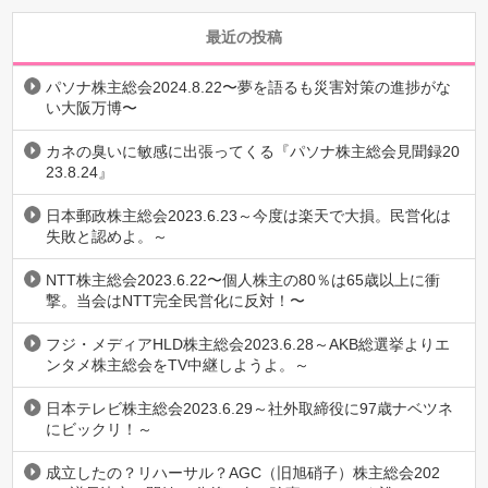
最近の投稿
パソナ株主総会2024.8.22〜夢を語るも災害対策の進捗がな
い大阪万博〜
カネの臭いに敏感に出張ってくる『パソナ株主総会見聞録20
23.8.24』
日本郵政株主総会2023.6.23～今度は楽天で大損。民営化は
失敗と認めよ。～
NTT株主総会2023.6.22〜個人株主の80％は65歳以上に衝
撃。当会はNTT完全民営化に反対！〜
フジ・メディアHLD株主総会2023.6.28～AKB総選挙よりエ
ンタメ株主総会をTV中継しようよ。～
日本テレビ株主総会2023.6.29～社外取締役に97歳ナベツネ
にビックリ！～
成立したの？リハーサル？AGC（旧旭硝子）株主総会202