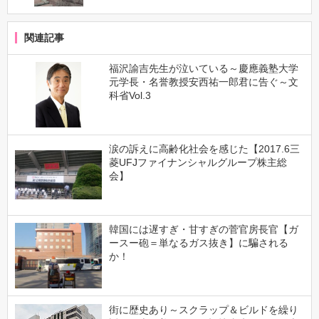
関連記事
福沢諭吉先生が泣いている～慶應義塾大学
元学長・名誉教授安西祐一郎君に告ぐ～文
科省Vol.3
涙の訴えに高齢化社会を感じた【2017.6三
菱UFJファイナンシャルグループ株主総
会】
韓国には遅すぎ・甘すぎの菅官房長官【ガ
ースー砲＝単なるガス抜き】に騙される
か！
街に歴史あり～スクラップ＆ビルドを繰り