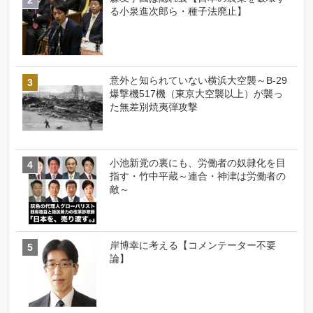
る小泉進次郎ら・種子法廃止】
意外と知られていない横浜大空襲～B-29
爆撃機517機（東京大空襲以上）が襲っ
た無差別焼夷弾攻撃
小池新党の裏にも、労働者の奴隷化を目
指す・竹中平蔵～連合・神津は労働者の
敵～
岸博幸に考える【コメンテーター不要
論】