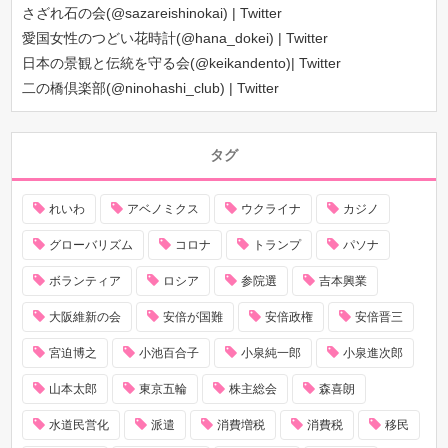
さざれ石の会(@sazareishinokai) | Twitter
愛国女性のつどい花時計(@hana_dokei) | Twitter
日本の景観と伝統を守る会(@keikandento)| Twitter
二の橋倶楽部(@ninohashi_club) | Twitter
タグ
れいわ
アベノミクス
ウクライナ
カジノ
グローバリズム
コロナ
トランプ
パソナ
ボランティア
ロシア
参院選
吉本興業
大阪維新の会
安倍が国難
安倍政権
安倍晋三
宮迫博之
小池百合子
小泉純一郎
小泉進次郎
山本太郎
東京五輪
株主総会
森喜朗
水道民営化
派遣
消費増税
消費税
移民