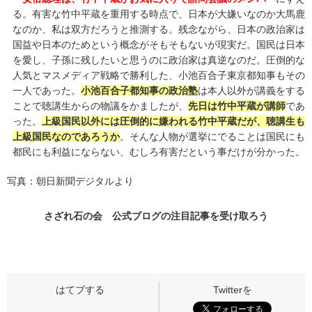
る。有害な竹中平蔵を重用する時点で、日本が大嫌いなのか大馬鹿
なのか、私は双方だろうと推測する。残念ながら、日本の政治家は
国益や日本のためという概念がそもそもないが現実だ。国民は日本
を愛し、子孫に残したいと思うのに政治家は真逆なのだ。圧倒的な
人気とマスメディア戦略で勝利した、小池百合子東京都知事もその
一人であった。
小池百合子都知事の政治塾
は本人以外が講義をする
ことで聴講生からの物議をかましたが、
先日は竹中平蔵が講師
であ
った。
上級国民以外には圧倒的に嫌われる竹中平蔵だが、聴講生も
上級国民なのであろうか
。そんな人物が選挙にでることは国民にも
都民にも利益にならない、むしろ有害だという事だけが分かった。
写真：朝日新聞デジタルより
さざれ石の会 公式ブログの
注目記事
を受け取ろう