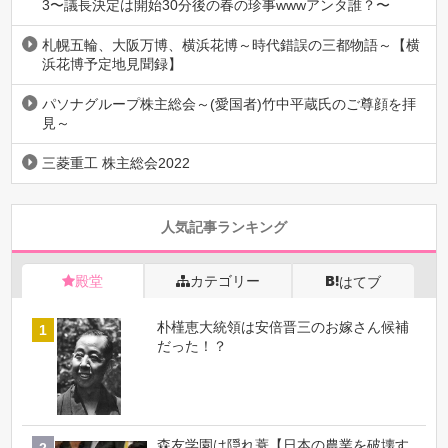
3〜議長決定は開始30分後の春の珍事wwwアンタ誰？〜
札幌五輪、大阪万博、横浜花博～時代錯誤の三都物語～【横
浜花博予定地見聞録】
パソナグループ株主総会～(愛国者)竹中平蔵氏のご尊顔を拝
見～
三菱重工 株主総会2022
人気記事ランキング
殿堂
カテゴリー
はてブ
朴槿恵大統領は安倍晋三のお嫁さん候補
だった！？
森友学園は隠れ蓑【日本の農業を破壊す