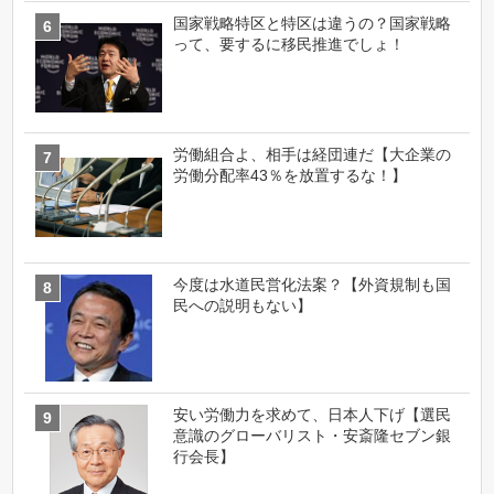
国家戦略特区と特区は違うの？国家戦略
って、要するに移民推進でしょ！
労働組合よ、相手は経団連だ【大企業の
労働分配率43％を放置するな！】
今度は水道民営化法案？【外資規制も国
民への説明もない】
安い労働力を求めて、日本人下げ【選民
意識のグローバリスト・安斎隆セブン銀
行会長】