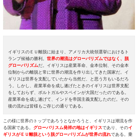
イギリスのＥＵ離脱に始まり、アメリカ大統領選挙におけるト
ランプ候補の勝利。
世界の潮流はグローバリズムではなく、脱
グローバリズム
だ。イギリスは産業革命、金本位制、その金本
位制からの離脱と常に世界の潮流を作り出してきた国家だ。イ
ギリスは世界を支配していたから当然だ、と思う方もいるだろ
う。しかし、産業革命を成し遂げたときのイギリスは世界支配
をしておらず、ポルトガルやスペインが大国だったのである。
産業革命を成し遂げて、インドを帝国主義支配したのだ。その
後の流れは皆様もご存じの通りである。
この様に世界のトップであろうとなかろうと、イギリスは潮流を作
る国家である。
グローバリスム発祥の地はイギリス
であり、その
イ
ギリスがＥＵ離脱という脱グローバリズムが世界の流れ
である。乗