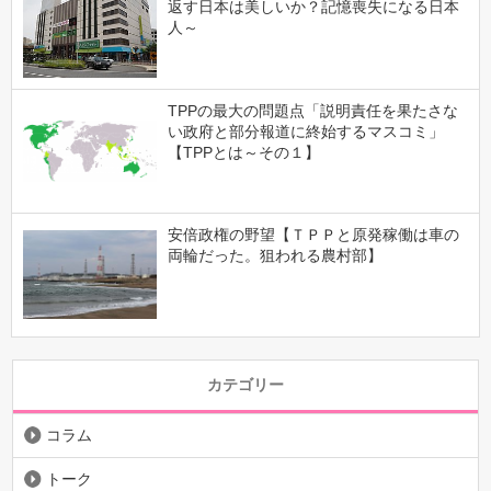
返す日本は美しいか？記憶喪失になる日本
人～
TPPの最大の問題点「説明責任を果たさな
い政府と部分報道に終始するマスコミ」
【TPPとは～その１】
安倍政権の野望【ＴＰＰと原発稼働は車の
両輪だった。狙われる農村部】
カテゴリー
コラム
トーク