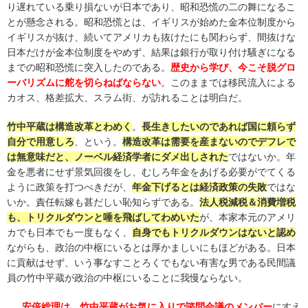
り遅れている乗り損ないが日本であり、昭和恐慌の二の舞になるこ
とが懸念される。昭和恐慌とは、イギリスが始めた金本位制度から
イギリスが抜け、続いてアメリカも抜けたにも関わらず、間抜けな
日本だけが金本位制度をやめず、結果は銀行が取り付け騒ぎになる
までの昭和恐慌に突入したのである。
歴史から学び、今こそ脱グロ
ーバリズムに舵を切らねばならない
。このままでは移民流入による
カオス、格差拡大、スラム街、が訪れることは明白だ。
竹中平蔵は構造改革とわめく
。
長生きしたいのであれば国に頼らず
自分で用意しろ
、という。
構造改革は需要を産まないのでデフレで
は無意味だと、ノーベル経済学者にダメ出しされた
ではないか。年
金を悪者にせず景気回復をし、むしろ年金をあげる必要がでてくる
ように政策を打つべきだが、
年金下げるとは経済政策の失敗
ではな
いか。責任転嫁も甚だしい恥知らずである。
法人税減税＆消費増税
も、トリクルダウンと唾を飛ばしてわめいた
が、本家本元のアメリ
カでも日本でも一度もなく、
自身でもトリクルダウンはないと認め
ながらも、政治の中枢にいるとは厚かましいにもほどがある。日本
に貢献はせず、いう事なすことろくでもない有害な男である民間議
員の竹中平蔵が政治の中枢にいることに我慢ならない。
安倍総理は、竹中平蔵がお気に入りで諮問会議のメンバー
にすえ