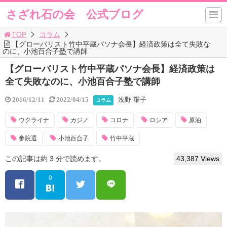
さざれ石の会 公式ブログ
TOP
コラム
【グローバリスト竹中平蔵パソナ会長】経済政策は全て失敗な
のに、小池百合子塾で講師
【グローバリスト竹中平蔵パソナ会長】経済政策は
全て失敗なのに、小池百合子塾で講師
浅野 耀子
2016/12/11
2022/04/15
コラム
ウクライナ
カジノ
コロナ
ロシア
原油
参院選
小池百合子
竹中平蔵
この記事は約 3 分で読めます。
43,387 Views
0