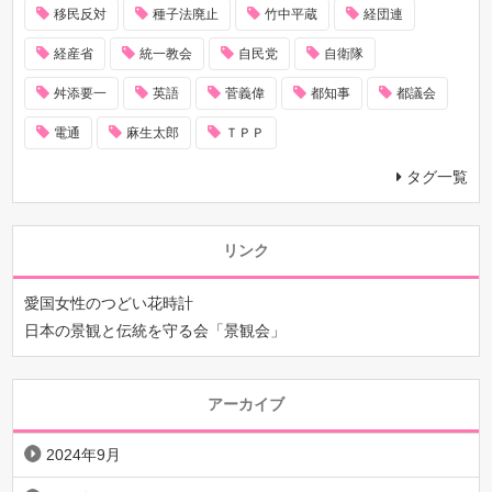
移民反対
種子法廃止
竹中平蔵
経団連
経産省
統一教会
自民党
自衛隊
舛添要一
英語
菅義偉
都知事
都議会
電通
麻生太郎
ＴＰＰ
タグ一覧
リンク
愛国女性のつどい花時計
日本の景観と伝統を守る会「景観会」
アーカイブ
2024年9月