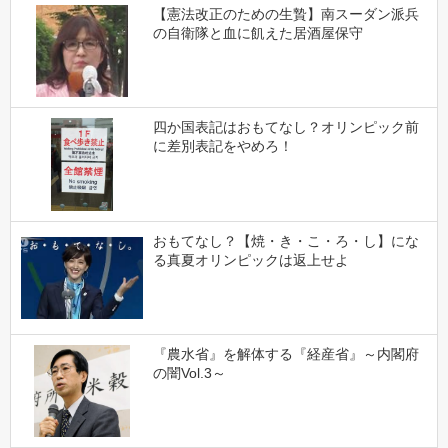
【憲法改正のための生贄】南スーダン派兵
の自衛隊と血に飢えた居酒屋保守
四か国表記はおもてなし？オリンピック前
に差別表記をやめろ！
おもてなし？【焼・き・こ・ろ・し】にな
る真夏オリンピックは返上せよ
『農水省』を解体する『経産省』～内閣府
の闇Vol.3～