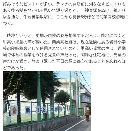
好みそうなビストロが多い。ランチの開店前に列をなすビストロも
あり後ろ髪をひかれる思いで通り過ぎた。 神楽坂をぬけ、袖ふり
坂を通り、牛込神楽坂駅に。ここから徒歩5分ほどで商業高校跡地に
つく。
跡地というと、更地か廃校の姿を想像するだろう。跡地につくと
甲高い児童の声が響いた。商業高校跡は、現在近隣にある愛日小学
校の臨時校舎として使用されていたのだ。甲高い児童の声は、運動
場で体育の授業をうける児童の声だった。閑静な住宅地に、児童の
声だけが響き、静まり返った平日の昼に都心であることを忘れるほ
どであった。