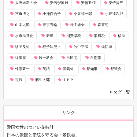
大阪維新の会
安倍が国難
安倍政権
安倍晋三
宮迫博之
小池百合子
小泉純一郎
小泉進次郎
山本太郎
東京五輪
株主総会
森喜朗
水道民営化
派遣
消費増税
消費税
移民
移民反対
種子法廃止
竹中平蔵
経団連
経産省
統一教会
自民党
自衛隊
舛添要一
英語
菅義偉
都知事
都議会
電通
麻生太郎
ＴＰＰ
タグ一覧
リンク
愛国女性のつどい花時計
日本の景観と伝統を守る会「景観会」