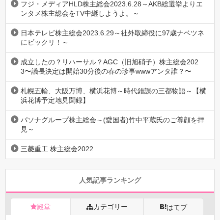
フジ・メディアHLD株主総会2023.6.28～AKB総選挙よりエ
ンタメ株主総会をTV中継しようよ。～
日本テレビ株主総会2023.6.29～社外取締役に97歳ナベツネ
にビックリ！～
成立したの？リハーサル？AGC（旧旭硝子）株主総会202
3〜議長決定は開始30分後の春の珍事wwwアンタ誰？〜
札幌五輪、大阪万博、横浜花博～時代錯誤の三都物語～【横
浜花博予定地見聞録】
パソナグループ株主総会～(愛国者)竹中平蔵氏のご尊顔を拝
見～
三菱重工 株主総会2022
人気記事ランキング
殿堂
カテゴリー
はてブ