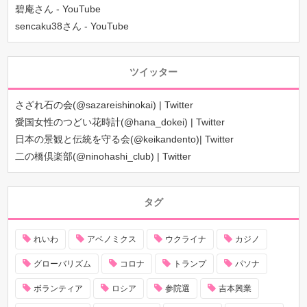
碧庵さん - YouTube
sencaku38さん - YouTube
ツイッター
さざれ石の会(@sazareishinokai) | Twitter
愛国女性のつどい花時計(@hana_dokei) | Twitter
日本の景観と伝統を守る会(@keikandento)| Twitter
二の橋倶楽部(@ninohashi_club) | Twitter
タグ
れいわ
アベノミクス
ウクライナ
カジノ
グローバリズム
コロナ
トランプ
パソナ
ボランティア
ロシア
参院選
吉本興業