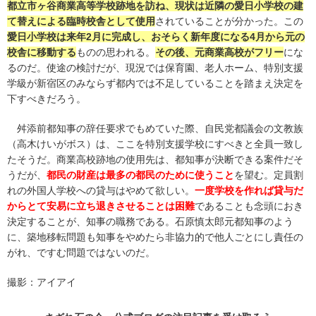
都立市ヶ谷商業高等学校跡地を訪ね、現状は近隣の愛日小学校の建
て替えによる臨時校舎として使用
されていることが分かった。この
愛日小学校は来年2月に完成し、おそらく新年度になる4月から元の
校舎に移動する
ものの思われる。
その後、元商業高校がフリー
にな
るのだ。使途の検討だが、現況では保育園、老人ホーム、特別支援
学級が新宿区のみならず都内では不足していることを踏まえ決定を
下すべきだろう。
舛添前都知事の辞任要求でもめていた際、自民党都議会の文教族
（高木けいがボス）は、ここを特別支援学校にすべきと全員一致し
たそうだ。商業高校跡地の使用先は、都知事が決断できる案件だそ
うだが、
都民の財産は最多の都民のために使うこと
を望む。定員割
れの外国人学校への貸与はやめて欲しい。
一度学校を作れば貸与だ
からとて安易に立ち退きさせることは困難
であることも念頭におき
決定することが、知事の職務である。石原慎太郎元都知事のよう
に、築地移転問題も知事をやめたら非協力的で他人ごとにし責任の
がれ、ですむ問題ではないのだ。
撮影：アイアイ