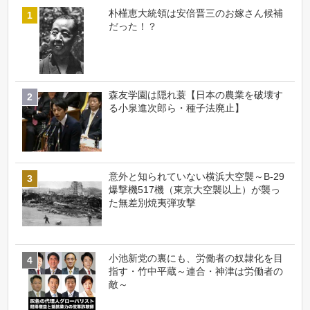
朴槿恵大統領は安倍晋三のお嫁さん候補
だった！？
森友学園は隠れ蓑【日本の農業を破壊す
る小泉進次郎ら・種子法廃止】
意外と知られていない横浜大空襲～B-29
爆撃機517機（東京大空襲以上）が襲っ
た無差別焼夷弾攻撃
小池新党の裏にも、労働者の奴隷化を目
指す・竹中平蔵～連合・神津は労働者の
敵～