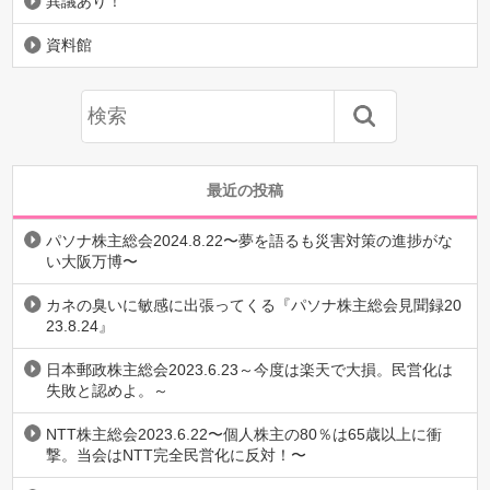
異議あり！
資料館
最近の投稿
パソナ株主総会2024.8.22〜夢を語るも災害対策の進捗がな
い大阪万博〜
カネの臭いに敏感に出張ってくる『パソナ株主総会見聞録20
23.8.24』
日本郵政株主総会2023.6.23～今度は楽天で大損。民営化は
失敗と認めよ。～
NTT株主総会2023.6.22〜個人株主の80％は65歳以上に衝
撃。当会はNTT完全民営化に反対！〜