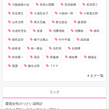
大阪維新の会
安倍が国難
安倍政権
安倍晋三
宮迫博之
小池百合子
小泉純一郎
小泉進次郎
山本太郎
東京五輪
株主総会
森喜朗
水道民営化
派遣
消費増税
消費税
移民
移民反対
種子法廃止
竹中平蔵
経団連
経産省
統一教会
自民党
自衛隊
舛添要一
英語
菅義偉
都知事
都議会
電通
麻生太郎
ＴＰＰ
タグ一覧
リンク
愛国女性のつどい花時計