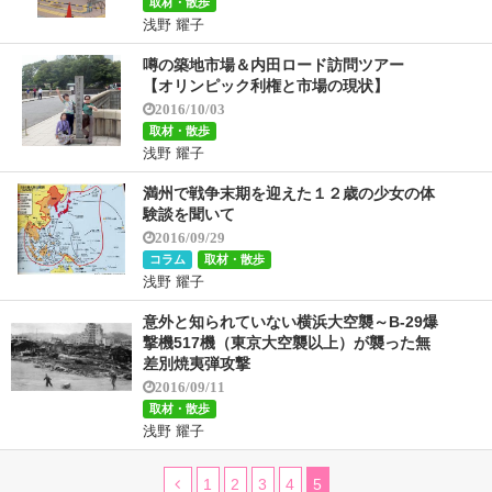
取材・散歩
浅野 耀子
噂の築地市場＆内田ロード訪問ツアー
【オリンピック利権と市場の現状】
2016/10/03
取材・散歩
浅野 耀子
満州で戦争末期を迎えた１２歳の少女の体
験談を聞いて
2016/09/29
コラム
取材・散歩
浅野 耀子
意外と知られていない横浜大空襲～B-29爆
撃機517機（東京大空襲以上）が襲った無
差別焼夷弾攻撃
2016/09/11
取材・散歩
浅野 耀子
1
2
3
4
5