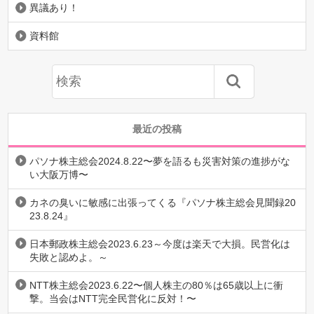
異議あり！
資料館
最近の投稿
パソナ株主総会2024.8.22〜夢を語るも災害対策の進捗がな
い大阪万博〜
カネの臭いに敏感に出張ってくる『パソナ株主総会見聞録20
23.8.24』
日本郵政株主総会2023.6.23～今度は楽天で大損。民営化は
失敗と認めよ。～
NTT株主総会2023.6.22〜個人株主の80％は65歳以上に衝
撃。当会はNTT完全民営化に反対！〜