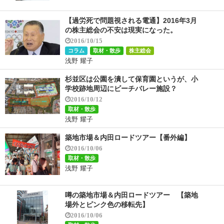
【過労死で問題視される電通】2016年3月
の株主総会の不安は現実になった。
2016/10/15
コラム
取材・散歩
株主総会
浅野 耀子
杉並区は公園を潰して保育園というが、小
学校跡地周辺にビーチバレー施設？
2016/10/12
取材・散歩
浅野 耀子
築地市場＆内田ロードツアー【番外編】
2016/10/06
取材・散歩
浅野 耀子
噂の築地市場＆内田ロードツアー 【築地
場外とピンク色の移転先】
2016/10/06