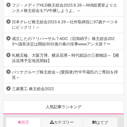
フジ・メディアHLD株主総会2023.6.28～AKB総選挙よりエ
ンタメ株主総会をTV中継しようよ。～
日本テレビ株主総会2023.6.29～社外取締役に97歳ナベツネ
にビックリ！～
成立したの？リハーサル？AGC（旧旭硝子）株主総会202
3〜議長決定は開始30分後の春の珍事wwwアンタ誰？〜
札幌五輪、大阪万博、横浜花博～時代錯誤の三都物語～【横
浜花博予定地見聞録】
パソナグループ株主総会～(愛国者)竹中平蔵氏のご尊顔を拝
見～
三菱重工 株主総会2022
人気記事ランキング
殿堂
カテゴリー
はてブ