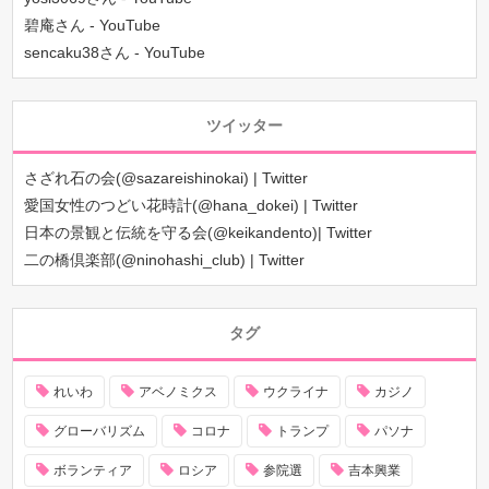
碧庵さん - YouTube
sencaku38さん - YouTube
ツイッター
さざれ石の会(@sazareishinokai) | Twitter
愛国女性のつどい花時計(@hana_dokei) | Twitter
日本の景観と伝統を守る会(@keikandento)| Twitter
二の橋倶楽部(@ninohashi_club) | Twitter
タグ
れいわ
アベノミクス
ウクライナ
カジノ
グローバリズム
コロナ
トランプ
パソナ
ボランティア
ロシア
参院選
吉本興業