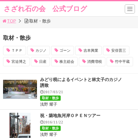
さざれ石の会 公式ブログ
TOP
取材・散歩
取材・散歩
ＴＰＰ
カジノ
ゴーン
吉本興業
安倍晋三
宮迫博之
日産
株主総会
消費増税
竹中平蔵
みどり税によるイベントと林文子のカジノ
誘致
2017/03/21
取材・散歩
浅野 耀子
祝・築地魚河岸ＯＰＥＮツアー
2016/11/22
取材・散歩
浅野 耀子