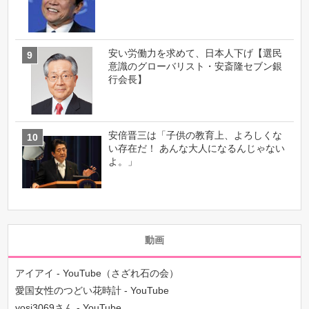
安い労働力を求めて、日本人下げ【選民
意識のグローバリスト・安斎隆セブン銀
行会長】
安倍晋三は「子供の教育上、よろしくな
い存在だ！ あんな大人になるんじゃない
よ。」
動画
アイアイ - YouTube（さざれ石の会）
愛国女性のつどい花時計 - YouTube
yosi3069さん - YouTube