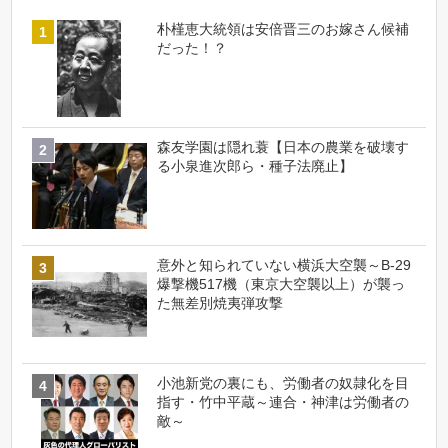
朴槿恵大統領は安倍晋三のお嫁さん候補
だった！？
森友学園は隠れ蓑【日本の農業を破壊す
る小泉進次郎ら・種子法廃止】
意外と知られていない横浜大空襲～B-29
爆撃機517機（東京大空襲以上）が襲っ
た無差別焼夷弾攻撃
小池新党の裏にも、労働者の奴隷化を目
指す・竹中平蔵～連合・神津は労働者の
敵～