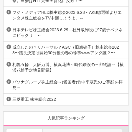
撃。当会はNTT完全民営化に反対！〜
フジ・メディアHLD株主総会2023.6.28～AKB総選挙よりエ
ンタメ株主総会をTV中継しようよ。～
日本テレビ株主総会2023.6.29～社外取締役に97歳ナベツネ
にビックリ！～
成立したの？リハーサル？AGC（旧旭硝子）株主総会202
3〜議長決定は開始30分後の春の珍事wwwアンタ誰？〜
札幌五輪、大阪万博、横浜花博～時代錯誤の三都物語～【横
浜花博予定地見聞録】
パソナグループ株主総会～(愛国者)竹中平蔵氏のご尊顔を拝
見～
三菱重工 株主総会2022
人気記事ランキング