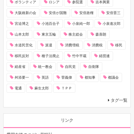
ボランティア
ロシア
参院選
吉本興業
大阪維新の会
安倍が国難
安倍政権
安倍晋三
宮迫博之
小池百合子
小泉純一郎
小泉進次郎
山本太郎
東京五輪
株主総会
森喜朗
水道民営化
派遣
消費増税
消費税
移民
移民反対
種子法廃止
竹中平蔵
経団連
経産省
統一教会
自民党
自衛隊
舛添要一
英語
菅義偉
都知事
都議会
電通
麻生太郎
ＴＰＰ
タグ一覧
リンク