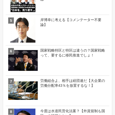
岸博幸に考える【コメンテーター不要
論】
国家戦略特区と特区は違うの？国家戦略
って、要するに移民推進でしょ！
労働組合よ、相手は経団連だ【大企業の
労働分配率43％を放置するな！】
今度は水道民営化法案？【外資規制も国