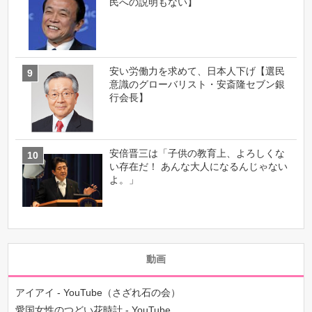
民への説明もない】
安い労働力を求めて、日本人下げ【選民
意識のグローバリスト・安斎隆セブン銀
行会長】
安倍晋三は「子供の教育上、よろしくな
い存在だ！ あんな大人になるんじゃない
よ。」
動画
アイアイ - YouTube（さざれ石の会）
愛国女性のつどい花時計 - YouTube