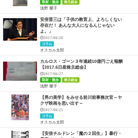
取材・散歩
株主総会
浅野 耀子
安倍晋三は「子供の教育上、よろしくない
存在だ！ あんな大人になるんじゃない
よ。」
2017/06/28
コラム
オスカル太郎
カルロス・ゴーン３年連続10億円ごえ報酬
【2017.6日産株主総会】
2017/06/27
取材・散歩
株主総会
浅野 耀子
【男の美学】をみせる前川前事務次官～ヤ
クザ映画を思い出す～
2017/06/25
コラム
オスカル太郎
【安倍チルドレン「魔の２回生」】暴行・