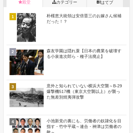
殿堂
カテゴリー
はてブ
朴槿恵大統領は安倍晋三のお嫁さん候補
だった！？
森友学園は隠れ蓑【日本の農業を破壊す
る小泉進次郎ら・種子法廃止】
意外と知られていない横浜大空襲～B-29
爆撃機517機（東京大空襲以上）が襲っ
た無差別焼夷弾攻撃
小池新党の裏にも、労働者の奴隷化を目
指す・竹中平蔵～連合・神津は労働者の
敵～