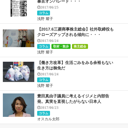
暴言オンパレード・・・
2017/06/25
コラム
浅野 耀子
【2017.6三菱商事株主総会】社外取締役も
クローズアップされる傾向に・・・
2017/06/24
コラム
取材・散歩
株主総会
浅野 耀子
【働き方改革】生活ごみをみる余裕もない
生き方は御免だ
2017/06/24
コラム
浅野 耀子
豊田真由子議員に考えるイジメと内部告
発。真実を直視したがらない日本人
2017/06/23
コラム
オスカル太郎