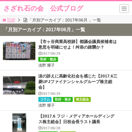
さざれ石の会 公式ブログ
TOP
「月別アーカイブ：2017年06月 」一覧
「月別アーカイブ：2017年06月」一覧
【市ヶ谷商業高校跡】都議会議員候補者は
意思を明確にせよ！舛添の踏襲か？
2017/06/29
取材・散歩
浅野 耀子
涙の訴えに高齢化社会を感じた【2017.6三
菱UFJファイナンシャルグループ株主総
会】
2017/06/29
コラム
取材・散歩
株主総会
浅野 耀子
【2017.6 フジ・メディアホールディング
ス株主総会】日枝会長ラスト議長
2017/06/28