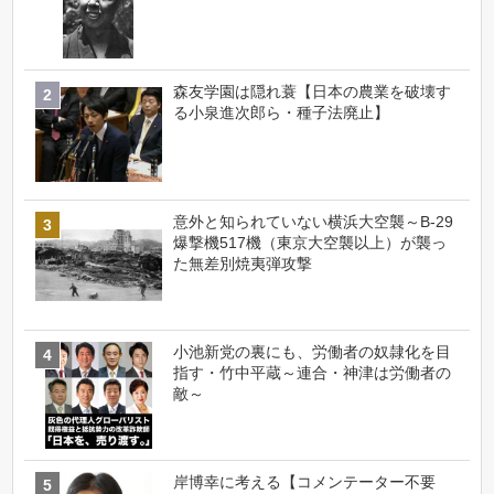
森友学園は隠れ蓑【日本の農業を破壊す
る小泉進次郎ら・種子法廃止】
意外と知られていない横浜大空襲～B-29
爆撃機517機（東京大空襲以上）が襲っ
た無差別焼夷弾攻撃
小池新党の裏にも、労働者の奴隷化を目
指す・竹中平蔵～連合・神津は労働者の
敵～
岸博幸に考える【コメンテーター不要