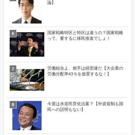
論】
国家戦略特区と特区は違うの？国家戦略
って、要するに移民推進でしょ！
労働組合よ、相手は経団連だ【大企業の
労働分配率43％を放置するな！】
今度は水道民営化法案？【外資規制も国
民への説明もない】