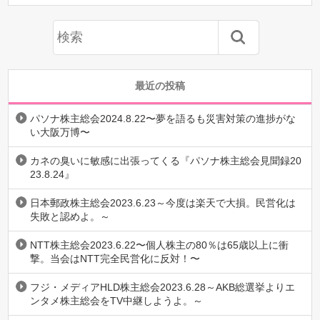
最近の投稿
パソナ株主総会2024.8.22〜夢を語るも災害対策の進捗がな
い大阪万博〜
カネの臭いに敏感に出張ってくる『パソナ株主総会見聞録20
23.8.24』
日本郵政株主総会2023.6.23～今度は楽天で大損。民営化は
失敗と認めよ。～
NTT株主総会2023.6.22〜個人株主の80％は65歳以上に衝
撃。当会はNTT完全民営化に反対！〜
フジ・メディアHLD株主総会2023.6.28～AKB総選挙よりエ
ンタメ株主総会をTV中継しようよ。～