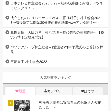
日本テレビ株主総会2023.6.29～社外取締役に97歳ナベツネ
にビックリ！～
成立したの？リハーサル？AGC（旧旭硝子）株主総会202
3〜議長決定は開始30分後の春の珍事wwwアンタ誰？〜
札幌五輪、大阪万博、横浜花博～時代錯誤の三都物語～【横
浜花博予定地見聞録】
パソナグループ株主総会～(愛国者)竹中平蔵氏のご尊顔を拝
見～
三菱重工 株主総会2022
人気記事ランキング
殿堂
カテゴリー
はてブ
朴槿恵大統領は安倍晋三のお嫁さん候補
だった！？