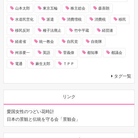
山本太郎
東京五輪
株主総会
森喜朗
水道民営化
派遣
消費増税
消費税
移民
移民反対
種子法廃止
竹中平蔵
経団連
経産省
統一教会
自民党
自衛隊
舛添要一
英語
菅義偉
都知事
都議会
電通
麻生太郎
ＴＰＰ
タグ一覧
リンク
愛国女性のつどい花時計
日本の景観と伝統を守る会「景観会」