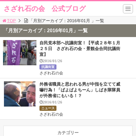
さざれ石の会 公式ブログ
TOP
「月別アーカイブ：2016年01月 」一覧
「月別アーカイブ：2016年01月」一覧
自民党本部へ抗議街宣！【平成２８年１月
２５日 さざれ石の会・景観会合同抗議街
宣】
2016/01/26
抗議街宣
さざれ石の会
外務省職員と思われる男が中指を立てて威
嚇行為！「ぱよぱよちーん」しばき隊隊員
が外務省にもいる！？
2016/01/26
ニュース
さざれ石の会
カテゴリー