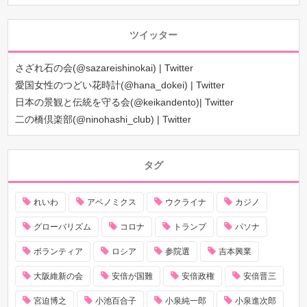
ツイッター
さざれ石の会(@sazareishinokai) | Twitter
愛国女性のつどい花時計(@hana_dokei) | Twitter
日本の景観と伝統を守る会(@keikandento)| Twitter
二の橋倶楽部(@ninohashi_club) | Twitter
タグ
れいわ
アベノミクス
ウクライナ
カジノ
グローバリズム
コロナ
トランプ
パソナ
ボランティア
ロシア
参院選
吉本興業
大阪維新の会
安倍が国難
安倍政権
安倍晋三
宮迫博之
小池百合子
小泉純一郎
小泉進次郎