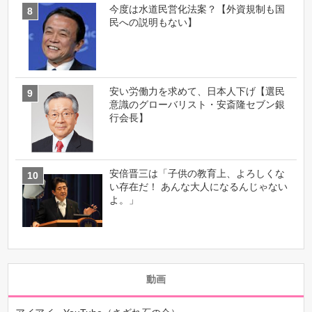
今度は水道民営化法案？【外資規制も国
民への説明もない】
安い労働力を求めて、日本人下げ【選民
意識のグローバリスト・安斎隆セブン銀
行会長】
安倍晋三は「子供の教育上、よろしくな
い存在だ！ あんな大人になるんじゃない
よ。」
動画