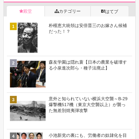
殿堂
カテゴリー
はてブ
朴槿恵大統領は安倍晋三のお嫁さん候補
だった！？
森友学園は隠れ蓑【日本の農業を破壊す
る小泉進次郎ら・種子法廃止】
意外と知られていない横浜大空襲～B-29
爆撃機517機（東京大空襲以上）が襲っ
た無差別焼夷弾攻撃
小池新党の裏にも、労働者の奴隷化を目