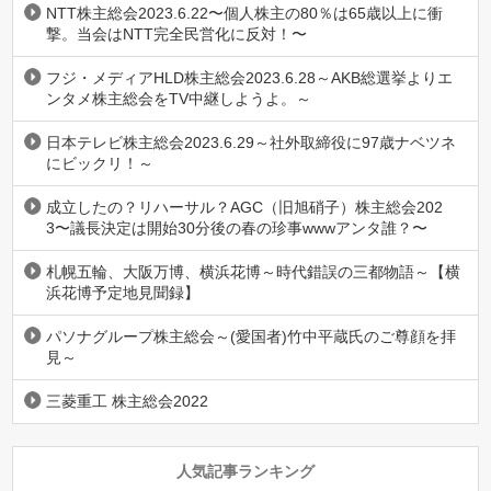
NTT株主総会2023.6.22〜個人株主の80％は65歳以上に衝
撃。当会はNTT完全民営化に反対！〜
フジ・メディアHLD株主総会2023.6.28～AKB総選挙よりエ
ンタメ株主総会をTV中継しようよ。～
日本テレビ株主総会2023.6.29～社外取締役に97歳ナベツネ
にビックリ！～
成立したの？リハーサル？AGC（旧旭硝子）株主総会202
3〜議長決定は開始30分後の春の珍事wwwアンタ誰？〜
札幌五輪、大阪万博、横浜花博～時代錯誤の三都物語～【横
浜花博予定地見聞録】
パソナグループ株主総会～(愛国者)竹中平蔵氏のご尊顔を拝
見～
三菱重工 株主総会2022
人気記事ランキング