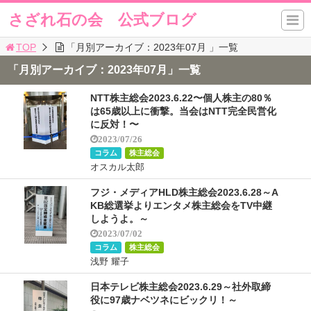
さざれ石の会 公式ブログ
TOP
「月別アーカイブ：2023年07月 」一覧
「月別アーカイブ：2023年07月」一覧
NTT株主総会2023.6.22〜個人株主の80％
は65歳以上に衝撃。当会はNTT完全民営化
に反対！〜
2023/07/26
コラム
株主総会
オスカル太郎
フジ・メディアHLD株主総会2023.6.28～A
KB総選挙よりエンタメ株主総会をTV中継
しようよ。～
2023/07/02
コラム
株主総会
浅野 耀子
日本テレビ株主総会2023.6.29～社外取締
役に97歳ナベツネにビックリ！～