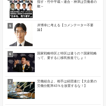
指す・竹中平蔵～連合・神津は労働者の
敵～
岸博幸に考える【コメンテーター不要
論】
国家戦略特区と特区は違うの？国家戦略
って、要するに移民推進でしょ！
労働組合よ、相手は経団連だ【大企業の
労働分配率43％を放置するな！】