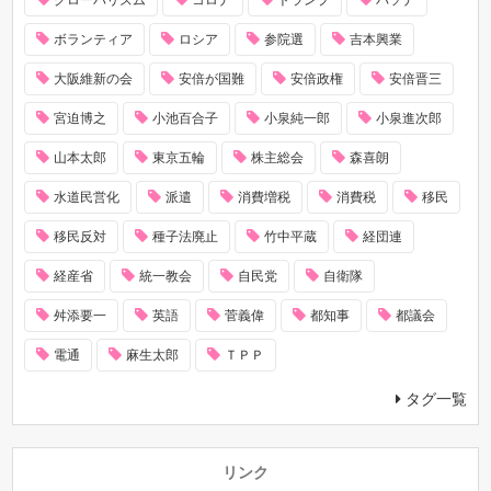
グローバリズム
コロナ
トランプ
パソナ
ボランティア
ロシア
参院選
吉本興業
大阪維新の会
安倍が国難
安倍政権
安倍晋三
宮迫博之
小池百合子
小泉純一郎
小泉進次郎
山本太郎
東京五輪
株主総会
森喜朗
水道民営化
派遣
消費増税
消費税
移民
移民反対
種子法廃止
竹中平蔵
経団連
経産省
統一教会
自民党
自衛隊
舛添要一
英語
菅義偉
都知事
都議会
電通
麻生太郎
ＴＰＰ
タグ一覧
リンク