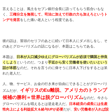
言えることは、風土をセブン銀行会長に語ってもらう筋合いもな
く、
三権分立を無視して、司法に加えて行政の力も加えろというト
ンデモ発言
をした痛い老人という程度である。
彼の話は、冒頭のセリフのあとに続いて日本人にダメ出しをし、そ
のあとグローバリズムの話になるが、本題はこちらである。
本題は、
日本が人口減少ゆえにグローバリズムが必須で隣国と仲良
くしよう
というのだ。つまり
手近から安く労働者を使いたいという
話が本筋
なのだ。それを言うのに偉そうに日本人下げをするとは呆
れた老人だ。
人、物、サービス、お金の行き来が自由にできることがグローバリ
イギリスのEu離脱、アメリカのトランプ
ズムだが、
候補の勝利＝世界は脱グローバリズム
なのだ。今さら
グローバリズムを唱えるとは逆走老人だ。
日本経済の成長には生産
性向上による利益拡大＆給与UPが必要
だが、
安い労働者が入れば設