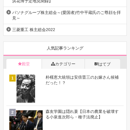
浜花博予定地見聞録】
パソナグループ株主総会～(愛国者)竹中平蔵氏のご尊顔を拝
見～
三菱重工 株主総会2022
人気記事ランキング
殿堂
カテゴリー
はてブ
朴槿恵大統領は安倍晋三のお嫁さん候補
だった！？
森友学園は隠れ蓑【日本の農業を破壊す
る小泉進次郎ら・種子法廃止】