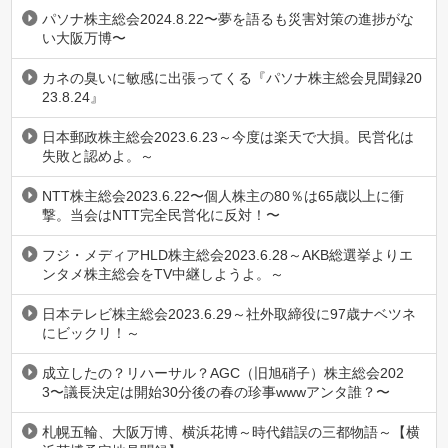
パソナ株主総会2024.8.22〜夢を語るも災害対策の進捗がな
い大阪万博〜
カネの臭いに敏感に出張ってくる『パソナ株主総会見聞録20
23.8.24』
日本郵政株主総会2023.6.23～今度は楽天で大損。民営化は
失敗と認めよ。～
NTT株主総会2023.6.22〜個人株主の80％は65歳以上に衝
撃。当会はNTT完全民営化に反対！〜
フジ・メディアHLD株主総会2023.6.28～AKB総選挙よりエ
ンタメ株主総会をTV中継しようよ。～
日本テレビ株主総会2023.6.29～社外取締役に97歳ナベツネ
にビックリ！～
成立したの？リハーサル？AGC（旧旭硝子）株主総会202
3〜議長決定は開始30分後の春の珍事wwwアンタ誰？〜
札幌五輪、大阪万博、横浜花博～時代錯誤の三都物語～【横