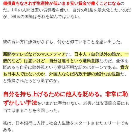
備投資もなされず生産性が低いまま安い賃金で働くことになる
の
だ。1％の人間は安い労働者を使い、自分の利益を最大化したいのだ
が、99％の国民はそれを望んではいない。
彼の言い方に嫌気がさすも、何かと似ていることを思い出した。
新聞やテレビなどのマスメディア
だ。
日本人（自分以外の誰か、一
般的など）は悪いけど、自分は違うという選民意識
なのだ。全体を
貶めるも自分は除外視という意味不明な話のパターンである。
貴方
も日本人ではないのか
。
外国人ならば内政干渉の余計なお世話
だ、
と指摘されたらどう返すのか。
自分を持ち上げるために他人を貶める。非常に恥
ずかしい手法
をいまだに手放せない。老害とは安斎隆会長にも
当てはまることを今回しった。
彼は、日本銀行に入行し社会人生活をスタートさせたエリートでも
ある。