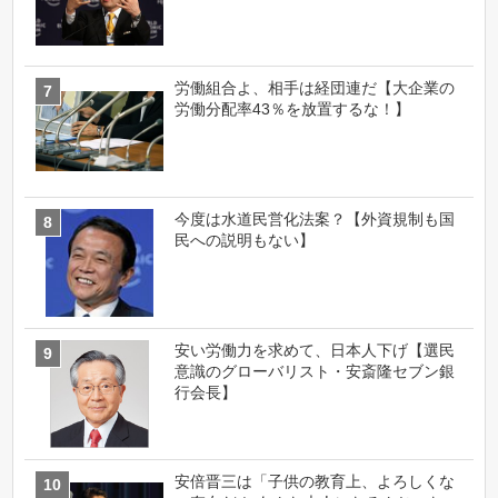
労働組合よ、相手は経団連だ【大企業の
労働分配率43％を放置するな！】
今度は水道民営化法案？【外資規制も国
民への説明もない】
安い労働力を求めて、日本人下げ【選民
意識のグローバリスト・安斎隆セブン銀
行会長】
安倍晋三は「子供の教育上、よろしくな