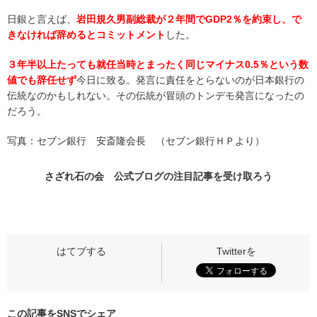
日銀と言えば、
岩田規久男副総裁が２年間でGDP2％を約束し、で
きなければ辞めるとコミットメント
した。
３年半以上たっても就任当時とまったく同じマイナス0.5％という数
値でも辞任せず
今日に致る。発言に責任をとらないのが日本銀行の
伝統なのかもしれない。その伝統が冒頭のトンデモ発言になったの
だろう。
写真：セブン銀行 安斎隆会長 （セブン銀行ＨＰより）
さざれ石の会 公式ブログの
注目記事
を受け取ろう
この記事をSNSでシェア