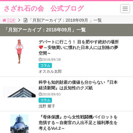
さざれ石の会 公式ブログ
TOP
「月別アーカイブ：2018年09月 」一覧
「月別アーカイブ：2018年09月」一覧
デパートに行こう！ 目を肥やす絶好の場所
～安物買いに慣れた日本人には別格の夢
空間～
2018/09/30
コラム
オスカル太郎
科学も知的財産の価値も分からない『日本
経済新聞』は反知性のクズ紙
2018/09/05
コラム
浅野 耀子
『母体保護』から女性戦闘機パイロットを
危惧する～自衛官の人出不足と福利厚生を
考えるVol.2～