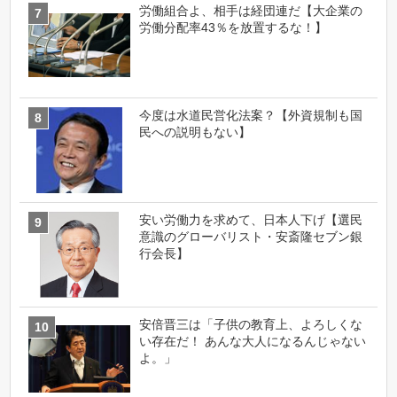
労働組合よ、相手は経団連だ【大企業の
労働分配率43％を放置するな！】
今度は水道民営化法案？【外資規制も国
民への説明もない】
安い労働力を求めて、日本人下げ【選民
意識のグローバリスト・安斎隆セブン銀
行会長】
安倍晋三は「子供の教育上、よろしくな
い存在だ！ あんな大人になるんじゃない
よ。」