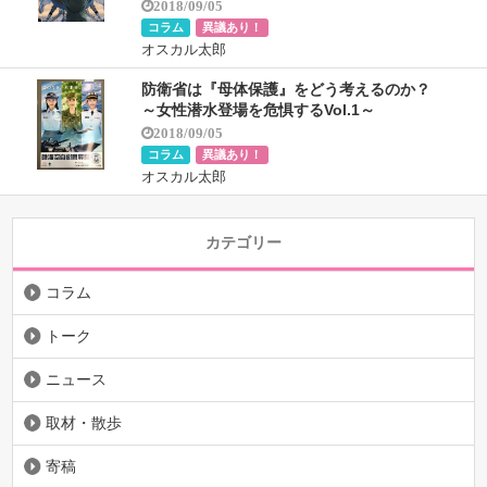
2018/09/05
コラム
異議あり！
オスカル太郎
防衛省は『母体保護』をどう考えるのか？
～女性潜水登場を危惧するVol.1～
2018/09/05
コラム
異議あり！
オスカル太郎
カテゴリー
コラム
トーク
ニュース
取材・散歩
寄稿