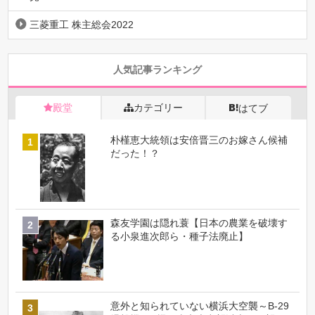
三菱重工 株主総会2022
人気記事ランキング
殿堂
カテゴリー
はてブ
朴槿恵大統領は安倍晋三のお嫁さん候補
だった！？
森友学園は隠れ蓑【日本の農業を破壊す
る小泉進次郎ら・種子法廃止】
意外と知られていない横浜大空襲～B-29