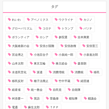
タグ
れいわ
アベノミクス
ウクライナ
カジノ
グローバリズム
コロナ
トランプ
パソナ
ボランティア
ロシア
参院選
吉本興業
大阪維新の会
安倍が国難
安倍政権
安倍晋三
宮迫博之
小池百合子
小泉純一郎
小泉進次郎
山本太郎
東京五輪
株主総会
森喜朗
水道民営化
派遣
消費増税
消費税
移民
移民反対
種子法廃止
竹中平蔵
経団連
経産省
統一教会
自民党
自衛隊
舛添要一
英語
菅義偉
都知事
都議会
電通
麻生太郎
ＴＰＰ