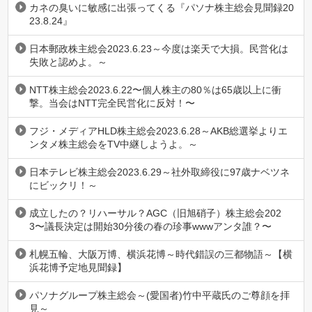
カネの臭いに敏感に出張ってくる『パソナ株主総会見聞録20
23.8.24』
日本郵政株主総会2023.6.23～今度は楽天で大損。民営化は
失敗と認めよ。～
NTT株主総会2023.6.22〜個人株主の80％は65歳以上に衝
撃。当会はNTT完全民営化に反対！〜
フジ・メディアHLD株主総会2023.6.28～AKB総選挙よりエ
ンタメ株主総会をTV中継しようよ。～
日本テレビ株主総会2023.6.29～社外取締役に97歳ナベツネ
にビックリ！～
成立したの？リハーサル？AGC（旧旭硝子）株主総会202
3〜議長決定は開始30分後の春の珍事wwwアンタ誰？〜
札幌五輪、大阪万博、横浜花博～時代錯誤の三都物語～【横
浜花博予定地見聞録】
パソナグループ株主総会～(愛国者)竹中平蔵氏のご尊顔を拝
見～