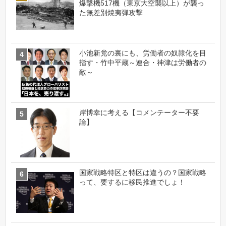
爆撃機517機（東京大空襲以上）が襲っ
た無差別焼夷弾攻撃
小池新党の裏にも、労働者の奴隷化を目
指す・竹中平蔵～連合・神津は労働者の
敵～
岸博幸に考える【コメンテーター不要
論】
国家戦略特区と特区は違うの？国家戦略
って、要するに移民推進でしょ！