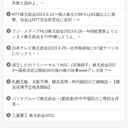
失敗と認めよ。～
NTT株主総会2023.6.22〜個人株主の80％は65歳以上に衝
撃。当会はNTT完全民営化に反対！〜
フジ・メディアHLD株主総会2023.6.28～AKB総選挙よりエ
ンタメ株主総会をTV中継しようよ。～
日本テレビ株主総会2023.6.29～社外取締役に97歳ナベツネ
にビックリ！～
成立したの？リハーサル？AGC（旧旭硝子）株主総会202
3〜議長決定は開始30分後の春の珍事wwwアンタ誰？〜
札幌五輪、大阪万博、横浜花博～時代錯誤の三都物語～【横
浜花博予定地見聞録】
パソナグループ株主総会～(愛国者)竹中平蔵氏のご尊顔を拝
見～
三菱重工 株主総会2022