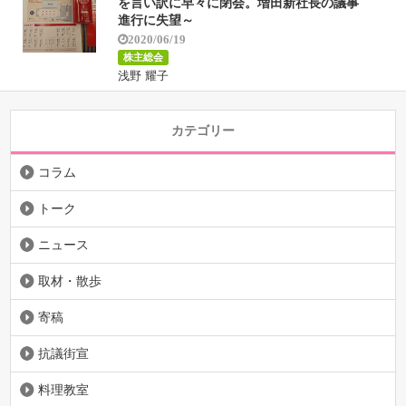
を言い訳に早々に閉会。増田新社長の議事
進行に失望～
2020/06/19
株主総会
浅野 耀子
カテゴリー
コラム
トーク
ニュース
取材・散歩
寄稿
抗議街宣
料理教室