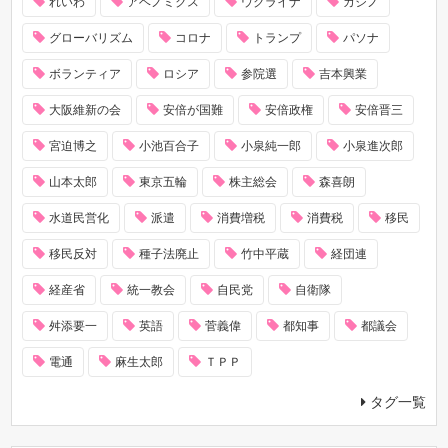
れいわ
アベノミクス
ウクライナ
カジノ
グローバリズム
コロナ
トランプ
パソナ
ボランティア
ロシア
参院選
吉本興業
大阪維新の会
安倍が国難
安倍政権
安倍晋三
宮迫博之
小池百合子
小泉純一郎
小泉進次郎
山本太郎
東京五輪
株主総会
森喜朗
水道民営化
派遣
消費増税
消費税
移民
移民反対
種子法廃止
竹中平蔵
経団連
経産省
統一教会
自民党
自衛隊
舛添要一
英語
菅義偉
都知事
都議会
電通
麻生太郎
ＴＰＰ
タグ一覧