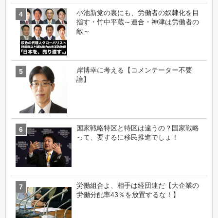
小池新党の裏にも、労働者の奴隷化を目
指す・竹中平蔵～連合・神津は労働者の
敵～
岸博幸に考える【コメンテーター不要
論】
国家戦略特区と特区は違うの？国家戦略
って、要するに移民推進でしょ！
労働組合よ、相手は経団連だ【大企業の
労働分配率43％を放置するな！】