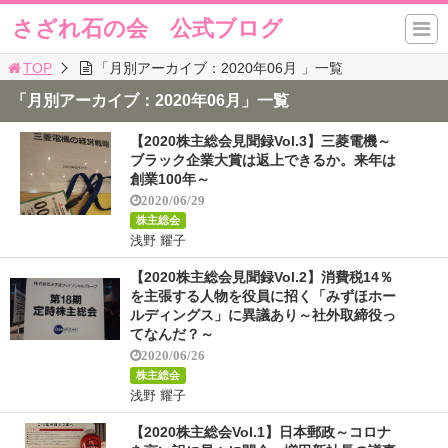
さざれ石の会 公式ブログ
TOP
「月別アーカイブ：2020年06月 」一覧
「月別アーカイブ：2020年06月」一覧
【2020株主総会見聞録Vol.3】三菱電機～
ブラック企業大賞は返上できるか。来年は
創業100年～
2020/06/29
株主総会
浅野 耀子
【2020株主総会見聞録Vol.2】消費税14％
を主張する人物を役員に招く「みずほホー
ルディングス」に異議あり～社外取締役っ
てなんだ？～
2020/06/26
株主総会
浅野 耀子
【2020株主総会Vol.1】日本郵政～コロナ