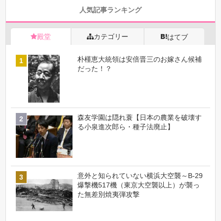
人気記事ランキング
殿堂
カテゴリー
はてブ
朴槿恵大統領は安倍晋三のお嫁さん候補
だった！？
森友学園は隠れ蓑【日本の農業を破壊す
る小泉進次郎ら・種子法廃止】
意外と知られていない横浜大空襲～B-29
爆撃機517機（東京大空襲以上）が襲っ
た無差別焼夷弾攻撃