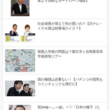
金より気軽なカードローン地獄】
社会保障が増えて何が悪いの？【日テレ・
ミヤネ屋は財務省のイヌ？】
韓国人学校の問題は？都立市ヶ谷商業高等
学校跡地ツアー
国の補償は必要ない！【パチンコや競馬も
コインチェックも博打だ】
祝(⋈◍＞◡＜◍)。✧♡『日本の種子（た