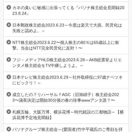
カネの臭いに敏感に出張ってくる『パソナ株主総会見聞録20
23.8.24』
日本郵政株主総会2023.6.23～今度は楽天で大損。民営化は
失敗と認めよ。～
NTT株主総会2023.6.22〜個人株主の80％は65歳以上に衝
撃。当会はNTT完全民営化に反対！〜
フジ・メディアHLD株主総会2023.6.28～AKB総選挙よりエ
ンタメ株主総会をTV中継しようよ。～
日本テレビ株主総会2023.6.29～社外取締役に97歳ナベツネ
にビックリ！～
成立したの？リハーサル？AGC（旧旭硝子）株主総会202
3〜議長決定は開始30分後の春の珍事wwwアンタ誰？〜
札幌五輪、大阪万博、横浜花博～時代錯誤の三都物語～【横
浜花博予定地見聞録】
パソナグループ株主総会～(愛国者)竹中平蔵氏のご尊顔を拝