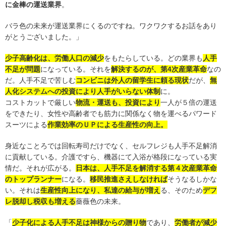
に金棒の運送業界
。
バラ色の未来が運送業界にくるのですね。ワクワクするお話をあり
がとうございました。」
少子高齢化は、労働人口の減少
をもたらしている。どの業界も
人手
不足が問題
になっている。それを
解決するのが、第4次産業革命
なの
だ。人手不足で苦しむ
コンビニは外人の留学生に頼る現状
だが、
無
人化システムへの投資により人手がいらない体制
に。
コストカットで厳しい
物流・運送も、投資により
一人が５倍の運送
をできたり、女性や高齢者でも筋力に関係なく物を運べるパワード
スーツによる
作業効率のＵＰによる生産性の向上。
身近なことろでは回転寿司だけでなく、セルフレジも人手不足解消
に貢献している。介護ですら、機器にて入浴が格段になっている実
情だ。それが広がる。
日本は、人手不足を解消する第４次産業革命
のトップランナー
になる。
移民推進さえしなければ
そうなるしかな
い。それは
生産性向上になり、私達の給与が増え
る、そのため
デフ
レ脱却し税収も増える
薔薇色の未来。
「
少子化による人手不足は神様からの贈り物
であり、
労働者が減少