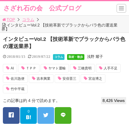
さざれ石の会 公式ブログ
TOP
コラム
インタビューVol.2 【技術革新でブラックからバラ色の運送業
界】
インタビューVol.2 【技術革新でブラックからバラ色
の運送業界】
浅野 耀子
2018/01/15
2019/07/22
コラム
取材・散歩
AI
ＴＰＰ
ヤマト運輸
三橋貴明
人手不足
佐川急便
吉本興業
安倍晋三
宮迫博之
竹中平蔵
この記事は約 4 分で読めます。
8,426 Views
0