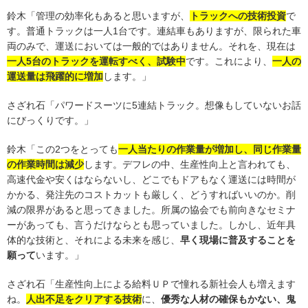
鈴木「管理の効率化もあると思いますが、
トラックへの技術投資
で
す。普通トラックは一人1台です。連結車もありますが、限られた車
両のみで、運送においては一般的ではありません。それを、現在は
一人5台のトラックを運転すべく、試験中
です。これにより、
一人の
運送量は飛躍的に増加
します。」
さざれ石「パワードスーツに5連結トラック。想像もしていないお話
にびっくりです。」
鈴木「この2つをとっても
一人当たりの作業量が増加し、同じ作業量
の作業時間は減少
します。デフレの中、生産性向上と言われても、
高速代金や安くはならないし、どこでもドアもなく運送には時間が
かかる、発注先のコストカットも厳しく、どうすればいいのか。削
減の限界があると思ってきました。所属の協会でも前向きなセミナ
ーがあっても、言うだけならとも思っていました。しかし、近年具
体的な技術と、それによる未来を感じ、
早く現場に普及することを
願って
います。」
さざれ石「生産性向上による給料ＵＰで憧れる新社会人も増えます
ね。
人出不足をクリアする技術
に、
優秀な人材の確保もかない、鬼