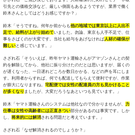
引先との価格交渉など、厳しい側面もあるようですが、業界で働く
鈴木さんとしてはどうお感じですか？」
鈴木「そうですね。何年か前からも
他の地域では東京以上に人出不
足で、給料が上がり始めて
いました。勿論、東京も人手不足で、仕
事をさばくのが大変です。当社も給与をあげなければ
人材の確保が
難しい
と感じています。」
さざれ石「そういえば、昨年ヤマト運輸さんがアマゾンさんとの契
約を解除してから、他社に振り分けたのだとは思いますが、届くの
が遅くなった、一日遅れどころか数日かかる、などの声を耳にしま
す。利用者からすれば、何でも配送してもらえて便利ですが、作業
が膨大になりますね。
宅配便では女性の配達員の方も見かけること
が多くなり
ましたが、大変だろうなあといつも見ています。」
鈴木「ヤマト運輸さんのシステムは他社なので分かりませんが、
力
仕事は女性や高齢者には正直きつい
部分があるのは事実です。しか
し、
将来的には解消
される問題だと考えています。」
さざれ石「なぜ解消されるのでしょうか？」