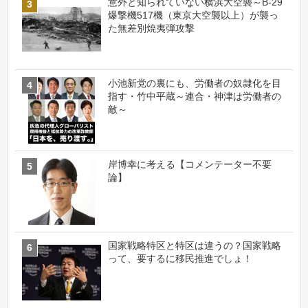
意外と知られていない横浜大空襲～B-29
爆撃機517機（東京大空襲以上）が襲っ
た無差別焼夷弾攻撃
小池新党の裏にも、労働者の奴隷化を目
指す・竹中平蔵～連合・神津は労働者の
敵～
岸博幸に考える【コメンテーター不要
論】
国家戦略特区と特区は違うの？国家戦略
って、要するに移民推進でしょ！