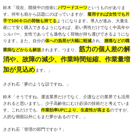
鈴木「現在、開発中の技術に
パワードスーツ
というものがありま
す。何年も前から話題にのぼっていますが、
着用すれば女性でも片
手で100キロの荷物も持てる
ようになります。導入が進み、大量生
産にて安く購入できるようになれば、若い男性だけでなく中高年や
シルバー、女性であっても遜色なく荷物が持ち運びできるようにな
ります。また、自分の
体への負荷が大幅に軽減
され、
腰痛などの職
筋力の個人差の解
業病などからも解放
されます。つまり、
消や、故障の減少、作業時間短縮、作業量増
加が見込め
ます。」
さざれ石「夢のような話ですね。」
鈴木「そうですね。運送業界だけでなく、介護などの業界でも活用
されると思いますし、少子高齢化にむけ必須の技術だと考えていま
す。これだけでも、
作業効率UPにより、生産性が高まる
のですが、
人的な側面以外にもまだ夢があるのです。」
さざれ石「管理の部門ですか？」