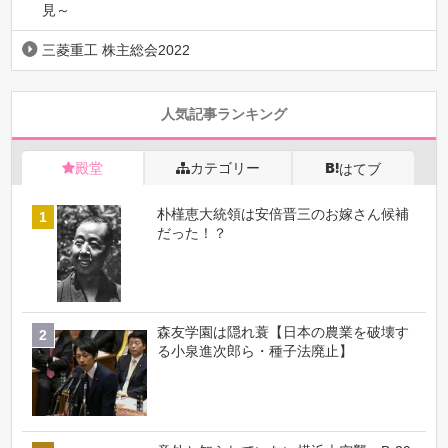
見～
三菱重工 株主総会2022
人気記事ランキング
殿堂
カテゴリー
はてブ
朴槿恵大統領は安倍晋三のお嫁さん候補
だった！？
森友学園は隠れ蓑【日本の農業を破壊す
る小泉進次郎ら・種子法廃止】