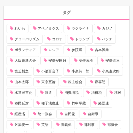
タグ
れいわ
アベノミクス
ウクライナ
カジノ
グローバリズム
コロナ
トランプ
パソナ
ボランティア
ロシア
参院選
吉本興業
大阪維新の会
安倍が国難
安倍政権
安倍晋三
宮迫博之
小池百合子
小泉純一郎
小泉進次郎
山本太郎
東京五輪
株主総会
森喜朗
水道民営化
派遣
消費増税
消費税
移民
移民反対
種子法廃止
竹中平蔵
経団連
経産省
統一教会
自民党
自衛隊
舛添要一
英語
菅義偉
都知事
都議会