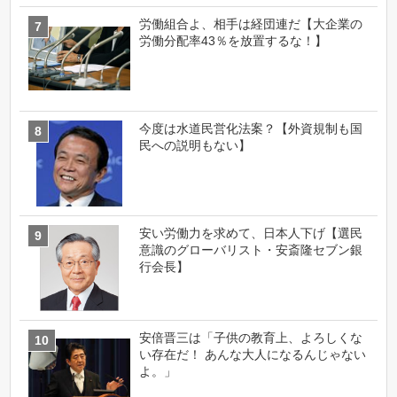
労働組合よ、相手は経団連だ【大企業の
労働分配率43％を放置するな！】
今度は水道民営化法案？【外資規制も国
民への説明もない】
安い労働力を求めて、日本人下げ【選民
意識のグローバリスト・安斎隆セブン銀
行会長】
安倍晋三は「子供の教育上、よろしくな
い存在だ！ あんな大人になるんじゃない
よ。」