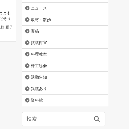
ニュース
ととも
だそう
取材・散歩
浅野 耀子
寄稿
抗議街宣
料理教室
株主総会
活動告知
異議あり！
資料館