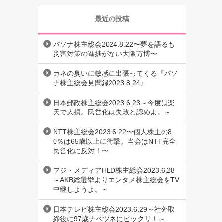
最近の投稿
パソナ株主総会2024.8.22〜夢を語るも
災害対策の進捗がない大阪万博〜
カネの臭いに敏感に出張ってくる『パソ
ナ株主総会見聞録2023.8.24』
日本郵政株主総会2023.6.23～今度は楽
天で大損。民営化は失敗と認めよ。～
NTT株主総会2023.6.22〜個人株主の8
0％は65歳以上に衝撃。当会はNTT完全
民営化に反対！〜
フジ・メディアHLD株主総会2023.6.28
～AKB総選挙よりエンタメ株主総会をTV
中継しようよ。～
日本テレビ株主総会2023.6.29～社外取
締役に97歳ナベツネにビックリ！～