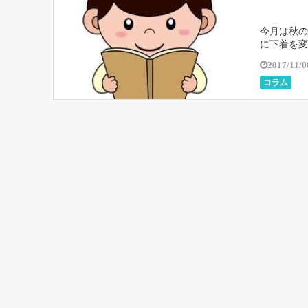
今月は秋の
に下着を変
で今年の東
2017/11/0
コラム