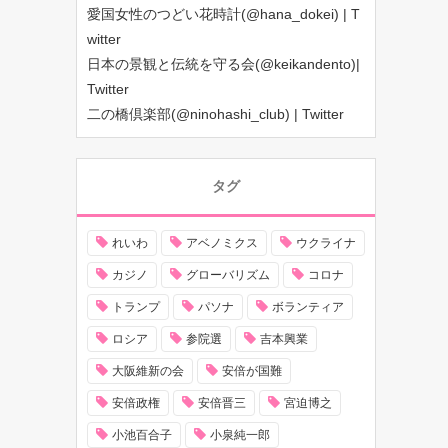
愛国女性のつどい花時計(@hana_dokei) | T
witter
日本の景観と伝統を守る会(@keikandento)|
Twitter
二の橋倶楽部(@ninohashi_club) | Twitter
タグ
れいわ
アベノミクス
ウクライナ
カジノ
グローバリズム
コロナ
トランプ
パソナ
ボランティア
ロシア
参院選
吉本興業
大阪維新の会
安倍が国難
安倍政権
安倍晋三
宮迫博之
小池百合子
小泉純一郎