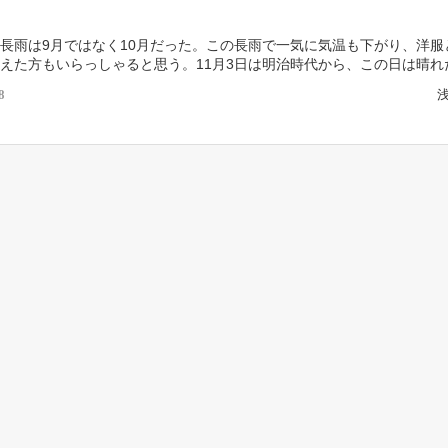
長雨は9月ではなく10月だった。この長雨で一気に気温も下がり、洋服
えた方もいらっしゃると思う。11月3日は明治時代から、この日は晴れ
京も晴天だった。 冷え性の女性に人気のヒートテ […]
8