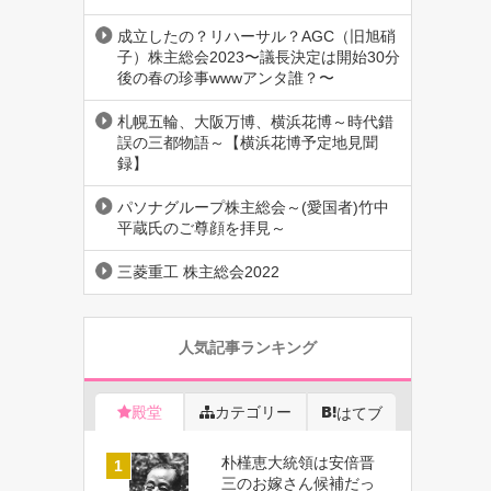
成立したの？リハーサル？AGC（旧旭硝
子）株主総会2023〜議長決定は開始30分
後の春の珍事wwwアンタ誰？〜
札幌五輪、大阪万博、横浜花博～時代錯
誤の三都物語～【横浜花博予定地見聞
録】
パソナグループ株主総会～(愛国者)竹中
平蔵氏のご尊顔を拝見～
三菱重工 株主総会2022
人気記事ランキング
殿堂
カテゴリー
はてブ
朴槿恵大統領は安倍晋
三のお嫁さん候補だっ