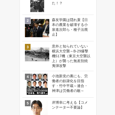
た！？
森友学園は隠れ蓑【日
本の農業を破壊する小
泉進次郎ら・種子法廃
止】
意外と知られていない
横浜大空襲～B-29爆撃
機517機（東京大空襲以
上）が襲った無差別焼
夷弾攻撃
小池新党の裏にも、労
働者の奴隷化を目指
す・竹中平蔵～連合・
神津は労働者の敵～
岸博幸に考える【コメ
ンテーター不要論】