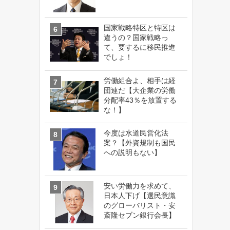
国家戦略特区と特区は
違うの？国家戦略っ
て、要するに移民推進
でしょ！
労働組合よ、相手は経
団連だ【大企業の労働
分配率43％を放置する
な！】
今度は水道民営化法
案？【外資規制も国民
への説明もない】
安い労働力を求めて、
日本人下げ【選民意識
のグローバリスト・安
斎隆セブン銀行会長】